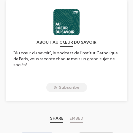
ABOUT AU CŒUR DU SAVOIR
"Au cœur du savoir", le podcast de l’Institut Catholique
de Paris, vous raconte chaque mois un grand sujet de
société.
Histoire, politique, économie, philosophie, religion…
Dans la première saison, l'ICP vous embarque aux côtés
Subscribe
de nos enseignants-chercheurs, qui abordent la culture
générale en toute simplicité, sans jamais être simplistes.
A l'occasion de ses 150 ans
, l'ICP produit
une série
capsule
au sein de son podcast "Au cœur du savoir" et
tend son micro à ceux qui agissent au quotidien pour
SHARE
EMBED
faire bouger les lignes.
Dans chaque épisode de cette nouvelle saison, un