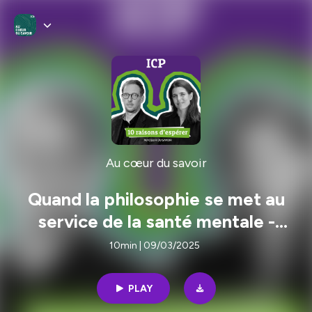
Au cœur du savoir
Quand la philosophie se met au
service de la santé mentale -
Rencontre entre Charlotte
10min | 09/03/2025
Casiraghi et Camille Riquier
PLAY