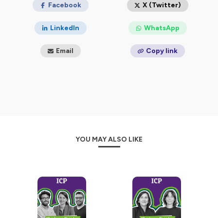
enseignant-chercheur de l'ICP rencontre un porteur de
Facebook
X (Twitter)
projet engagé et inspirant. Ensemble, ils échangent sur
leurs actions pour redessiner l'avenir du monde... et
LinkedIn
WhatsApp
nous donnent
10 raisons d'espérer
.
Email
Copy link
Ce podcast est produit par la Direction de la
communication de l’ICP, avec Rémi Perrot à la
réalisation et la voix-off.
Hébergé par Ausha. Visitez
ausha.co/politique-de-
confidentialite
pour plus d'informations.
YOU MAY ALSO LIKE