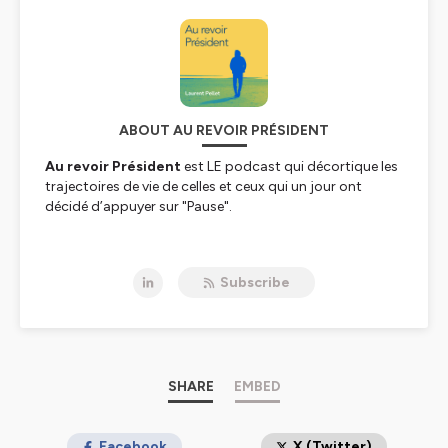
ABOUT AU REVOIR PRÉSIDENT
Au revoir Président
est LE podcast qui décortique les
trajectoires de vie de celles et ceux qui un jour ont
décidé d’appuyer sur "
Pause
".
Toutes les 2 semaines
, je partage avec vous mes
rencontres
effectuées avec des personnes inspirantes:
Subscribe
D’un côté,
des
cadres dirigeants
qui au cours d’une
intense carrière ont décidé de changer de vie,
et de l’autre,
des experts
qui, grâce à leurs savoirs et
connaissances, peuvent nous aider à mieux
comprendre et appréhender ces
SHARE
EMBED
transitions de vie
.
Je suis
Laurent Pellet
, ancien cadre dirigeant d’un grand
groupe français.
Facebook
X (Twitter)