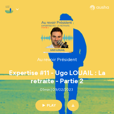
Au revoir Président
Expertise #11 - Ugo LOUAIL : La
retraite - Partie 2
01min | 09/02/2023
PLAY