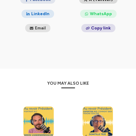
Après 28 années d’un parcours intense, j’ai connu
LinkedIn
WhatsApp
l'épuisement professionnel qui m’a amené à prendre une
année sabbatique.
Email
Copy link
C’est à ce moment là que j’ai décidé de lancer ce
podcast pour rencontrer des personnes qui, en
m'inspirant, allaient pouvoir m’aider à trouver ce que je
voulais faire du reste de ma vie.
Après ces 12 mois, j’ai finalement moi aussi dit “Au revoir
Président” et démarré une nouvelle vie.
Depuis, je continue à partager le fruit de mes nouvelles
YOU MAY ALSO LIKE
rencontres afin d’inspirer toutes celles et ceux qui sont
encore dans l'arène et veulent changer de vie.
Si vous voulez en savoir un peu plus sur qui je suis,
pourquoi j'ai lancé ce podcast et avoir des
informations sur ce que vous y trouverez, rendez vous
sur
mon épisode #00
Pour decouvrir toutes mes activités et offres de
services, retrouvez-moi sur mon site internet