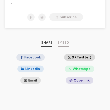
-
Je m’appelle Florence et j’ai été professeure des écoles
Subscribe
pendant 6 ans avant de changer de métier. Depuis
2020, je collecte des témoignages de professeurs
reconvertis. 🎙️
-
SHARE
EMBED
Quelle profession exercent-ils aujourd’hui ? De quelle
manière se sont-ils libérés de l'Éducation nationale ?
Regrettent-ils d’avoir quitté la classe ? Comment ont-
Facebook
X (Twitter)
ils fait pour trouver leur voie, apprendre à se faire
confiance, et vaincre les peurs liées à la sécurité
LinkedIn
WhatsApp
financière et à la stabilité de l’emploi ?
Email
Copy link
-
💡 Avant J’étais Prof s’adresse aux enseignants qui se
questionnent sur leur avenir professionnel. Chaque
mercredi, je partage des témoignages de profs
reconvertis, des interviews d’experts en reconversion