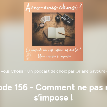
Vous Choisi ? Un podcast de choix par Oriane Savouré
sode 156 - Comment ne pas r
s’impose !