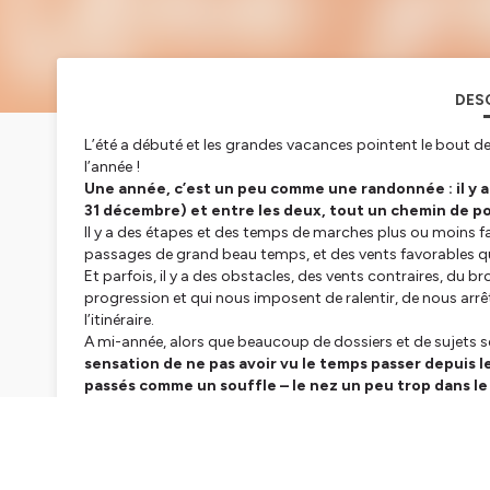
DES
L’été a débuté et les grandes vacances pointent le bout de 
l’année !
Une année, c’est un peu comme une randonnée : il y a u
31 décembre) et entre les deux, tout un chemin de poi
Il y a des étapes et des temps de marches plus ou moins faci
passages de grand beau temps, et des vents favorables qui
Et parfois, il y a des obstacles, des vents contraires, du
progression et qui nous imposent de ralentir, de nous arrê
l’itinéraire.
A mi-année, alors que beaucoup de dossiers et de sujets s
sensation de ne pas avoir vu le temps passer depuis 
passés comme un souffle – le nez un peu trop dans le 
L’accumulation de journées bien pleines et l’agitation de
l’impression d’avoir été
aspiré.e dans un tunnel et d’av
dans sa roue ?
Alors que nous refermons la première moitié de l’année et