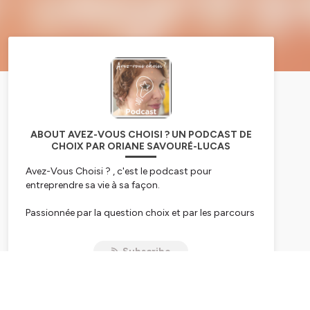
ABOUT AVEZ-VOUS CHOISI ? UN PODCAST DE
CHOIX PAR ORIANE SAVOURÉ-LUCAS
Avez-Vous Choisi ?
, c'est le podcast pour
entreprendre sa vie à sa façon.
Passionnée par la question choix et par les parcours
et les histoires de vie, Oriane Savouré-Lucas, explore
avec
Avez-Vous Choisi ?
le vaste et intrigant
Subscribe
territoire du choix sous 3 formats depuis octobre
2018 :
• le Billet où Oriane partage des questionnements,
réflexions et ressources pour choisir sa vie,