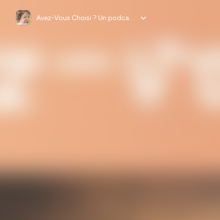
Avez-Vous Choisi ? Un podcast de choix par Oriane Savouré-Lucas