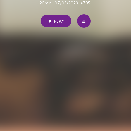
20min | 07/03/2023
|
795
PLAY