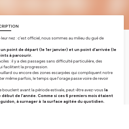
CRIPTION
leur nez : c’est officiel, nous sommes au milieu du gué de
n point de départ (le 1er janvier) et un point d’arrivée (le
nts à parcourir.
les : il y a des passages sans difficulté particulière, des
 facilitent la progression.
 brouillard ou encore des zones escarpées qui compliquent notre
ter même parfois, le temps que l’orage passe voire de revoir
e bouclent avant la période estivale, peut-être avez-vous
la
le début de l’année. Comme si ces 6 premiers mois étaient
guidon, à surnager à la surface agitée du quotidien.
s 6 premiers mois de l’année vous ont peut-être donné
oir cavalé depuis le 1er janvier dernier comme un hamster
 que nous ouvrons sa seconde partie,
je vous propose