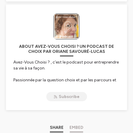
ABOUT AVEZ-VOUS CHOISI ? UN PODCAST DE
CHOIX PAR ORIANE SAVOURÉ-LUCAS
Avez-Vous Choisi ?
, c'est le podcast pour entreprendre
sa vie à sa façon.
Passionnée par la question choix et par les parcours et
les histoires de vie, Oriane Savouré-Lucas, explore avec
Avez-Vous Choisi ?
le vaste et intrigant territoire du
Subscribe
choix sous 3 formats depuis octobre 2018 :
• le Billet où Oriane partage des questionnements,
réflexions et ressources pour choisir sa vie,
• la Conversation avec une personne et son précieux
SHARE
EMBED