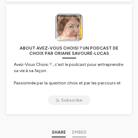
ABOUT AVEZ-VOUS CHOISI ? UN PODCAST DE
CHOIX PAR ORIANE SAVOURÉ-LUCAS
Avez-Vous Choisi ?
, c'est le podcast pour entreprendre
sa vie à sa façon.
Passionnée par la question choix et par les parcours et
les histoires de vie, Oriane Savouré-Lucas, explore avec
Avez-Vous Choisi ?
le vaste et intrigant territoire du
Subscribe
choix sous 3 formats depuis octobre 2018 :
• le Billet où Oriane partage des questionnements,
réflexions et ressources pour choisir sa vie,
• la Conversation avec une personne et son précieux
SHARE
EMBED