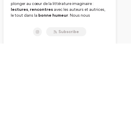
plonger au cœur de la littérature imaginaire :
lectures
,
rencontres
avec les auteurs et autrices,
le tout dans la
bonne humeur
. Nous nous
retrouvons une fois par mois.
Subscribe
Hébergé par Ausha. Visitez
ausha.co/politique-de-
confidentialite
pour plus d'informations.