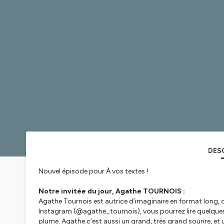
DES
Nouvel épisode pour
À vos textes
!
Notre invitée du jour, Agathe TOURNOIS :
Agathe Tournois est autrice d’imaginaire en format long, c
Instagram (@agathe_tournois), vous pourrez lire quelques
plume. Agathe c’est aussi un grand, très grand sourire, e