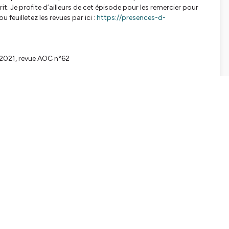
it. Je profite d’ailleurs de cet épisode pour les remercier pour
 feuilletez les revues par ici :
https://presences-d-
r 2021, revue AOC n°62
spiration ou s’amuser avec ? Agathe Tournois, comme tant
et épisode, nous analysons les étapes de son inspiration, du
er notre échange avec un café au lait. Découvrez à la toute fin
on expérience sur
À vos textes
.
toire”
ite
Elbakin.net
. Merci à eux pour ce partenariat qui met encore
aite promouvoir ensemble. Crédit photo autrice : Agathe Tournois.
diteurs et auditrices, pas de podcast ! Si vous le souhaitez,