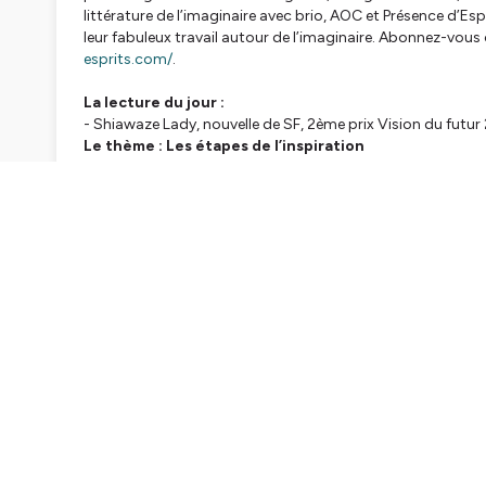
littérature de l’imaginaire avec brio, AOC et Présence d’Espr
leur fabuleux travail autour de l’imaginaire. Abonnez-vous ou
esprits.com/
.
La lecture du jour :
-
Shiawaze Lady
, nouvelle de SF, 2ème prix Vision du futu
Le thème : Les étapes de l’inspiration
Comment trouve-t-on une idée ? Faut-il travailler son in
d’auteurices, a des idées qui fusent en permanence. Dans c
petit “tilt” à la mise en mots. Agathe a choisi d'accompagn
de l'épisode pourquoi ce choix et quel mot elle donne à s
Retrouvez les références partagées dans l’épisode :
- revue AOC
- Bernard Werber, citation “les gens heureux n’ont pas d’his
- podcast Procrastination avec Lionel Davoust
En +
Le podcast
À vos textes
est encouragé et soutenu par le s
plus en valeur la littérature de l'imaginaire que l'on souh
Pour vous qui avez écouté :
Merci beaucoup pour votre écoute et votre intérêt. Sans au