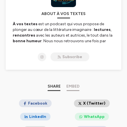
ABOUT À VOS TEXTES
À vos textes
est un podcast qui vous propose de
plonger au cœur de la littérature imaginaire :
lectures
,
rencontres
avec les auteurs et autrices, le tout dans la
bonne humeur
. Nous nous retrouvons une fois par
mois.
Subscribe
Hébergé par Ausha. Visitez
ausha.co/politique-de-
confidentialite
pour plus d'informations.
SHARE
EMBED
Facebook
X (Twitter)
LinkedIn
WhatsApp