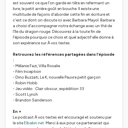
est souvent ce que l'on garde en tête en refermant un
livre, le petit arrière goût en bouche. Il existe une
multitude de façons d'aborder cette fin en écriture et
c'est ce dont on discute ici avec Barbara Mayol. Barbara
a choisi d'accompagner notre échange avec un thé de
l'île du dragon rouge. Découvrez à la toute fin de
l'épisode pourquoi ce choix et quel adjectif elle donne à
son expérience sur
À vos textes
.
Retrouvez les références partagées dans l’épisode
:
- Mélanie Fazi,
Villa Rosalie
- Film
Inception
- Dino Buzzati,
Le K
, nouvelle
Pauvre petit garçon
- Robin Hobb
- Jeu vidéo :
Clair obscur, expédition 33
- Scott Lynch
- Brandon Sanderson
En +
Le podcast
À vos textes
est encouragé et soutenu par
le site
Elbakin.net
. Merci à eux pour ce partenariat qui