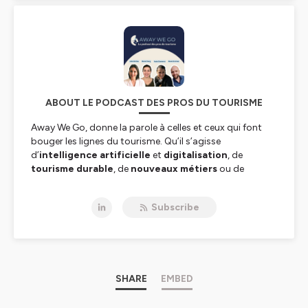
ABOUT LE PODCAST DES PROS DU TOURISME
Away We Go,
donne la parole à celles et ceux qui font
bouger les lignes du tourisme. Qu’il s’agisse
d’
intelligence artificielle
et
digitalisation
, de
tourisme durable
, de
nouveaux métiers
ou de
stratégies d’entreprise
, nos invité.e.s partagent leur
vision, leurs défis et leurs solutions concrètes.
Subscribe
🎤 Animé par :
Olivier Charmes
: actualités et enjeux du secteur
touristique
Alexis Encinas
: intelligence artificielle & innovation
Marjorie Govinden
: parcours de dirigeants &
SHARE
EMBED
entrepreneuriat
📌 Ce podcast est produit par le collectif
Away We Go
,