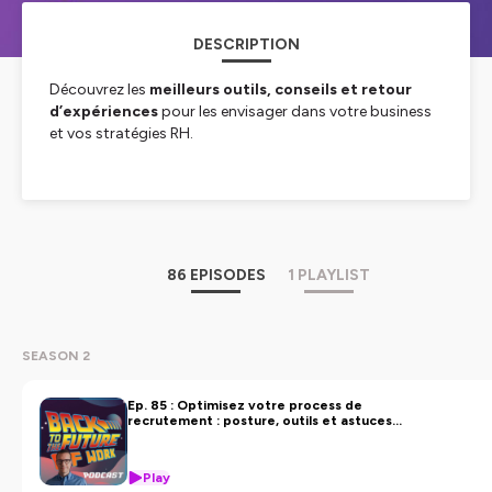
DESCRIPTION
Découvrez les
meilleurs outils, conseils et retour
d’expériences
pour les envisager dans votre business
et vos stratégies RH.
Aurélien Guillon, CEO de Trimoji, part à la rencontre
d’entrepreneurs, de managers et de DRH pour
comprendre
comment ils recrutent, onboard,
encadrent et inspirent leurs équipes au
quotidien.
86 EPISODES
1 PLAYLIST
Trimoji est LA solution d'évaluation des Soft Skills des
candidat pour TOUS les recruteurs.
SEASON 2
Hébergé par Ausha. Visitez
ausha.co/politique-de-
confidentialite
pour plus d'informations.
Ep. 85 : Optimisez votre process de
recrutement : posture, outils et astuces
pratiques (avec Kévin MAHE, fondateur de
DISCOVR)
Play