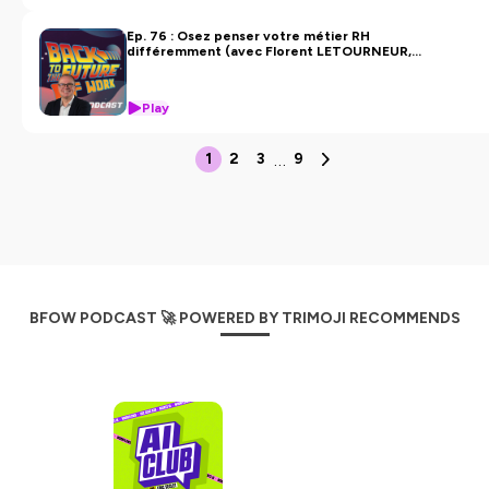
Ep. 76 : Osez penser votre métier RH
différemment (avec Florent LETOURNEUR,
CEO chez WE FEEL GOOD)
Play
…
1
2
3
9
BFOW PODCAST 🚀 POWERED BY TRIMOJI RECOMMENDS