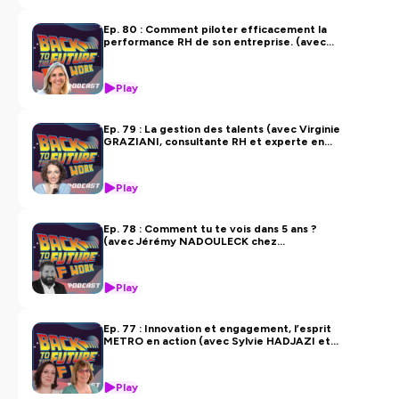
Ep. 80 : Comment piloter efficacement la
performance RH de son entreprise. (avec
Caroline MEILLERAND, chez Temana
Conseils)
Play
Ep. 79 : La gestion des talents (avec Virginie
GRAZIANI, consultante RH et experte en
gestion des talents chez APOSTROPHE)
Play
Ep. 78 : Comment tu te vois dans 5 ans ?
(avec Jérémy NADOULECK chez
CERFRANCE)
Play
Ep. 77 : Innovation et engagement, l’esprit
METRO en action (avec Sylvie HADJAZI et
Hélène NICOLET, RH chez METRO France)
Play