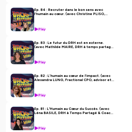
Ep. 84 : Recruter dans le bon sens avec
l’humain au cœur. (avec Christine PLISO,
fondatrice de Skillie et Alexandre
GONZALES, co-fondateur)
Play
Ep. 83 : Le futur du DRH est en externe.
(avec Mathilde MAIRE, DRH à temps partagé
chez HR4TEAM)
Play
Ep. 82 : L’humain au cœur de l’impact. (avec
Alexandra LUNG, Fractional CPO, advisor et
coach)
Play
Ep. 81 : L'Humain au Cœur du Succès. (avec
Léna BASILE, DRH à Temps Partagé & Coach
Consultante)
Play