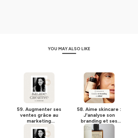
toute transparence.
Hébergé par Ausha. Visitez
ausha.co/politique-de-
confidentialite
pour plus d'informations.
YOU MAY ALSO LIKE
59. Augmenter ses
58. Aime skincare :
ventes grâce au
J'analyse son
marketing
branding et ses
d'influence
secrets marketing