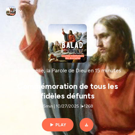
Baladomélie, la Parole de Dieu en 15 minutes
Commémoration de tous les
fidèles défunts
05min | 10/27/2025
|
1268
PLAY