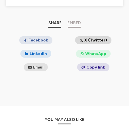
préparent leur homélie, mais aussi à tous ceux qui
veulent nourrir leur prière et mieux accueillir la Parole de
Dieu dans leur quotidien.
À travers ces méditations, l’Évangile retrouve sa
SHARE
EMBED
fraîcheur et devient une source vivante pour la foi.
---------------
Facebook
X (Twitter)
#Baladomélie est le #podcast conçu par le père Eric
Morin
, prêtre du diocèse de Paris, enseignant au Collège
LinkedIn
WhatsApp
des Bernardins (FND, ISSR, Cours Publics), Directeur du
Service Biblique #Évangile et Vie.
Email
Copy link
Réalisation
: Conférence des évêques de France.
---------------
Musique du générique :
Titre: Tender Remains
Auteur: Myuu
Source: https://myuu.bandcamp.com
Licence:
https://creativecommons.org/licenses/by/3.0/deed.fr
Téléchargement (11MB): https://auboutdufil.com/?
YOU MAY ALSO LIKE
id=492