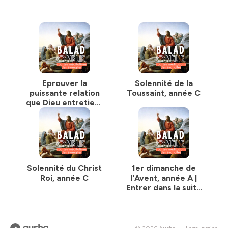
---------------
Vignette image :
Jésus prêche à la synagogue, gravure de Gustave Doré
Hébergé par Ausha. Visitez
ausha.co/politique-de-
confidentialite
pour plus d'informations.
Eprouver la
Solennité de la
puissante relation
Toussaint, année C
que Dieu entretient
avec nous - 31ème
dimanche du Temps
ordinaire
Solennité du Christ
1er dimanche de
Roi, année C
l'Avent, année A |
Entrer dans la suite
des jours