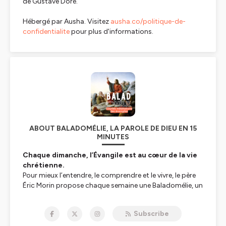
de Gustave Doré.
Hébergé par Ausha. Visitez
ausha.co/politique-de-
confidentialite
pour plus d'informations.
ABOUT BALADOMÉLIE, LA PAROLE DE DIEU EN 15
MINUTES
Chaque dimanche, l’Évangile est au cœur de la vie
chrétienne.
Pour mieux l’entendre, le comprendre et le vivre, le père
Éric Morin propose chaque semaine une Baladomélie, un
temps de méditation simple et profond. En quinze
minutes, il éclaire le texte, en déploie le sens et aide
Subscribe
chacun à se l’approprier.
Ce podcast s’adresse d’abord aux prêtres qui