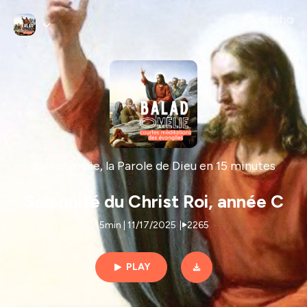
Baladomélie, la Parole de Dieu en 15 minutes
Solennité du Christ Roi, année C
15min | 11/17/2025
|
2265
PLAY