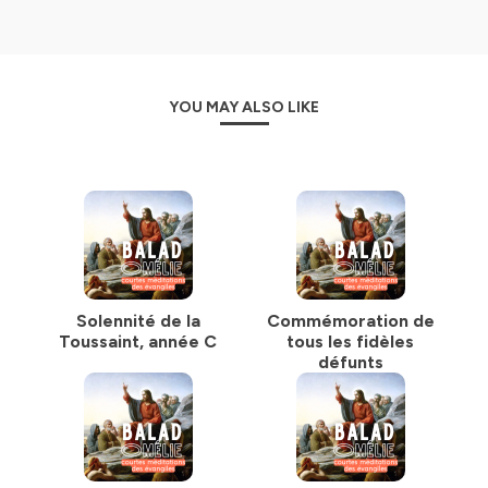
Auteur: Myuu
Source: https://myuu.bandcamp.com
Licence:
https://creativecommons.org/licenses/by/3.0/deed.fr
Téléchargement (11MB): https://auboutdufil.com/?
YOU MAY ALSO LIKE
id=492
---------------
Vignette image :
Jésus prêche à la synagogue, gravure de Gustave Doré
Hébergé par Ausha. Visitez
ausha.co/politique-de-
confidentialite
pour plus d'informations.
Solennité de la
Commémoration de
Toussaint, année C
tous les fidèles
défunts