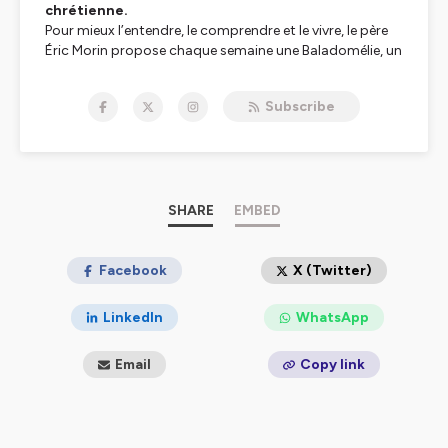
chrétienne.
Pour mieux l’entendre, le comprendre et le vivre, le père
Éric Morin propose chaque semaine une Baladomélie, un
temps de méditation simple et profond. En quinze
minutes, il éclaire le texte, en déploie le sens et aide
Subscribe
chacun à se l’approprier.
Ce podcast s’adresse d’abord aux prêtres qui
préparent leur homélie, mais aussi à tous ceux qui
veulent nourrir leur prière et mieux accueillir la Parole de
Dieu dans leur quotidien.
À travers ces méditations, l’Évangile retrouve sa
SHARE
EMBED
fraîcheur et devient une source vivante pour la foi.
---------------
Facebook
X (Twitter)
#Baladomélie est le #podcast conçu par le père Eric
Morin
, prêtre du diocèse de Paris, enseignant au Collège
LinkedIn
WhatsApp
des Bernardins (FND, ISSR, Cours Publics), Directeur du
Service Biblique #Évangile et Vie.
Email
Copy link
Réalisation
: Conférence des évêques de France.
---------------
Musique du générique :
Titre: Tender Remains