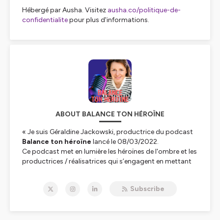
Hébergé par Ausha. Visitez
ausha.co/politique-de-
confidentialite
pour plus d'informations.
ABOUT BALANCE TON HÉROÏNE
« Je suis Géraldine Jackowski, productrice du podcast
Balance ton héroïne
lancé le 08/03/2022.
Ce podcast met en lumière les héroïnes de l'ombre et les
productrices / réalisatrices qui s’engagent en mettant
leur talent et leur savoir-faire au service de la société
pour tenter de résorber les maux de notre société.
Subscribe
J'y interviewe aussi des hommes engagés, des
personnalités qui viennent me parler de leur héroïne.»