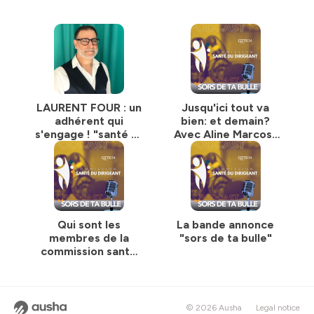
LAURENT FOUR : un
Jusqu'ici tout va
adhérent qui
bien: et demain?
s'engage ! "santé et
Avec Aline Marcos-
dirigeant, ne sont
Faure
pas des gros mots!
"
Qui sont les
La bande annonce
membres de la
"sors de ta bulle"
commission santé
du dirigeant ?
© 2026 Ausha
Legal notice