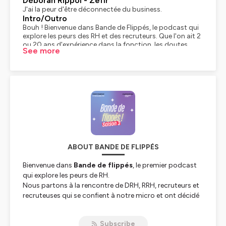
Déborah Rippol - Zefir
J'ai la peur d'être déconnectée du business.
Intro/Outro
Bouh ! Bienvenue dans Bande de Flippés, le podcast qui
explore les peurs des RH et des recruteurs. Que l'on ait 2
ou 20 ans d'expérience dans la fonction, les doutes
See more
subsistent, inhérents à la complexité de la nature
humaine. A qui puis-je en parler ? Dois-je partager à ce
sujet ? Où trouver les solutions ? Nous partons à la
rencontre de DRH, RRH, recruteurs et recruteuses, qui se
confient à notre micro et ont décidé d'affronter la
peur... de parler de ces peurs.
Le Lab RH
Bonjour à tous, nous nous retrouvons aujourd'hui avec
Déborah, 5 ans à Londres, People Success Manager
chez Buffer, Head of Talent chez Alan, et aujourd'hui
People Aid chez Sephir,
ABOUT BANDE DE FLIPPÉS
Déborah Rippol - Zefir
et pourtant, flippée. Bonjour Déborah. Bonjour Sophie.
Bienvenue dans
Bande de flippés
, le premier podcast
Le Lab RH
qui explore les peurs de RH.
Peux-tu nous parler de ta peur ?
Déborah Rippol - Zefir
Nous partons à la rencontre de DRH, RRH, recruteurs et
Oui, j'ai peur d'être déconnectée du business. Je pense
recruteuses qui se confient à notre micro et ont décidé
que c'est parfois un défaut des RH, ou même parfois
d'affronter la peur... de parler de ses peurs.
des recruteurs aussi, d'avoir des grandes idées sur
comment on aimerait que les choses soient faites, etc.
Subscribe
Un podcast imaginé et produit par
l’étincelle RH
,