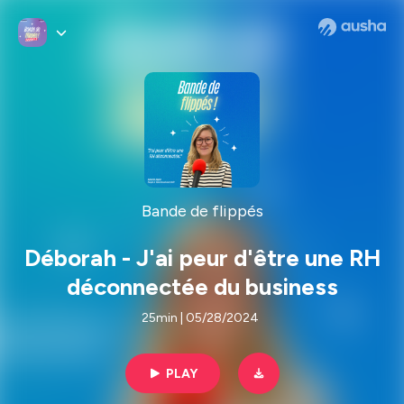
Bande de flippés
Déborah - J'ai peur d'être une RH
déconnectée du business
25min | 05/28/2024
PLAY