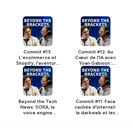
Commit #13:
Commit #12: Au
L'ecommerce et
Cœur de l'IA avec
Shopify, l'aventure
Yoan Gabison :
Gradiweb avec Loïc
Révélations d'un
Blancher
Développeur Top
1% Upwork
Beyond the Tech
Commit #11: Face
News: SORA, le
cachée d'internet:
voice engine
le darkweb et les
d’OpenAI, Zephalto
cyberattaques du
pour manger dans
moment !
l’espace,