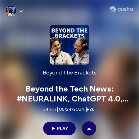
Beyond The Brackets
Beyond the Tech News:
#NEURALINK, ChatGPT 4.0,
#BLUESKY, Google I/O, TikTok
34min | 05/24/2024
|
26
ban in USA…
PLAY