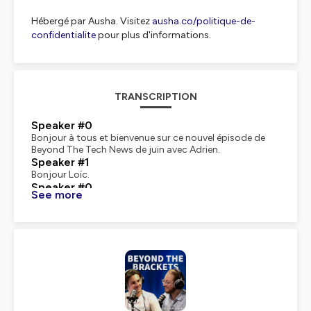
Hébergé par Ausha. Visitez
ausha.co/politique-de-
confidentialite
pour plus d'informations.
TRANSCRIPTION
Speaker #0
Bonjour à tous et bienvenue sur ce nouvel épisode de
Beyond The Tech News de juin avec Adrien.
Speaker #1
Bonjour Loïc.
Speaker #0
See more
ça fait plaisir de se retrouver pour un nouveau Beyond
The Tech News on se retrouve dans un sous-sol où il fait
super chaud, à peu près on va bien j'ai l'arsène qui est
revenue dans les oreilles il fait en effet on va essayer de
s'en sortir avec cet épisode, de rester concis, logique et
de pouvoir débattre quand même un peu parce qu'il
s'est passé, encore une fois,
Speaker #1
plein de choses en juin ça s'arrête jamais effectivement
tant mieux Il y a toujours de l'actu, donc ça nous