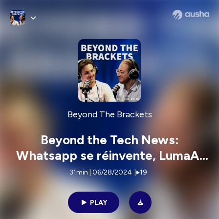
Beyond The Brackets
Beyond the Tech News:
Whatsapp se réinvente, LumaAI
concurrence OpenAI et bien plus !
31min | 06/28/2024
|
19
PLAY