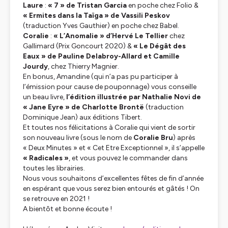
Laure
:
« 7 » de Tristan Garcia
en poche chez Folio &
« Ermites dans la Taïga »
de Vassili Peskov
(traduction Yves Gauthier) en poche chez Babel.
Coralie
:
« L’Anomalie » d’Hervé Le Tellier
chez
Gallimard (Prix Goncourt 2020) &
« Le Dégât des
Eaux » de Pauline Delabroy-Allard et Camille
Jourdy
, chez Thierry Magnier.
En bonus, Amandine (qui n’a pas pu participer à
l’émission pour cause de pouponnage) vous conseille
un beau livre,
l’édition illustrée par Nathalie Novi de
« Jane Eyre » de Charlotte Brontë
(traduction
Dominique Jean) aux éditions Tibert.
Et toutes nos félicitations à Coralie qui vient de sortir
son nouveau livre (sous le nom de
Coralie Bru
) après
« Deux Minutes » et « Cet Etre Exceptionnel », il s’appelle
« Radicales »
, et vous pouvez le commander dans
toutes les librairies.
Nous vous souhaitons d’excellentes fêtes de fin d’année
en espérant que vous serez bien entourés et gâtés ! On
se retrouve en 2021 !
A bientôt et bonne écoute !