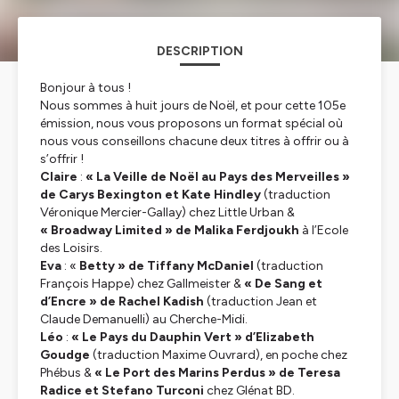
DESCRIPTION
Bonjour à tous !
Nous sommes à huit jours de Noël, et pour cette 105e
émission, nous vous proposons un format spécial où
nous vous conseillons chacune deux titres à offrir ou à
s’offrir !
Claire
:
« La Veille de Noël au Pays des Merveilles »
de Carys Bexington et Kate Hindley
(traduction
Véronique Mercier-Gallay) chez Little Urban &
« Broadway Limited » de Malika Ferdjoukh
à l’Ecole
des Loisirs.
Eva
: «
Betty » de Tiffany McDaniel
(traduction
François Happe) chez Gallmeister &
« De Sang et
d’Encre » de Rachel Kadish
(traduction Jean et
Claude Demanuelli) au Cherche-Midi.
Léo
:
« Le Pays du Dauphin Vert » d’Elizabeth
Goudge
(traduction Maxime Ouvrard), en poche chez
Phébus &
« Le Port des Marins Perdus » de Teresa
Radice et Stefano Turconi
chez Glénat BD.