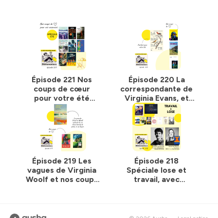
Épisode 221 Nos
Épisode 220 La
coups de cœur
correspondante de
pour votre été
Virginia Evans, et
2026
nos coups de cœur
Épisode 219 Les
Épisode 218
vagues de Virginia
Spéciale lose et
Woolf et nos coups
travail, avec
de cœur
Séverine Bavon
(CDLT) et Camille
Lamouche
(Extension du