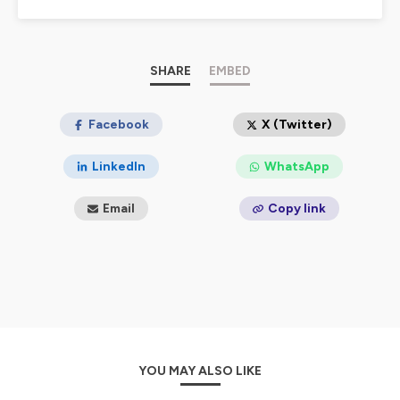
permettre d'améliorer le son, en enregistrant en studio
et en ayant, dès que possible, recours à une ingé son
pro, vous pouvez contribuer en nous versant une petite
somme d'argent tous les mois :
SHARE
EMBED
https://fr.tipeee.com/bibliomaniacs/
.
Facebook
X (Twitter)
Hébergé par Ausha. Visitez
ausha.co/politique-de-
LinkedIn
WhatsApp
confidentialite
pour plus d'informations.
Email
Copy link
YOU MAY ALSO LIKE