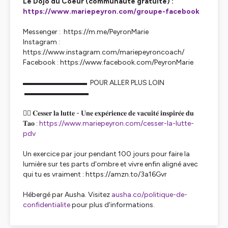
Le Dojo du Coeur (communauté gratuite) :
https://www.mariepeyron.com/groupe-facebook
Messenger : https://m.me/PeyronMarie
Instagram :
https://www.instagram.com/mariepeyroncoach/⁣
Facebook : https://www.facebook.com/PeyronMarie ⁣
⁣
▬▬▬▬▬▬▬▬▬ POUR ALLER PLUS LOIN
▬▬▬▬▬▬▬▬▬⁣
🧘‍♂️ 𝐂𝐞𝐬𝐬𝐞𝐫 𝐥𝐚 𝐥𝐮𝐭𝐭𝐞 - 𝐔𝐧𝐞 𝐞𝐱𝐩𝐞́𝐫𝐢𝐞𝐧𝐜𝐞 𝐝𝐞 𝐯𝐚𝐜𝐮𝐢𝐭𝐞́ 𝐢𝐧𝐬𝐩𝐢𝐫𝐞́𝐞 𝐝𝐮
𝐓𝐚𝐨 :
https://www.mariepeyron.com/cesser-la-lutte-
pdv
Un exercice par jour pendant 100 jours pour faire la
lumière sur tes parts d'ombre et vivre enfin aligné avec
qui tu es vraiment : https://amzn.to/3a16Gvr
Hébergé par Ausha. Visitez
ausha.co/politique-de-
confidentialite
pour plus d'informations.