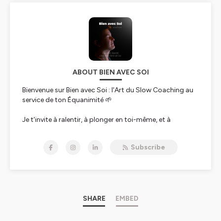
ABOUT BIEN AVEC SOI
Bienvenue sur Bien avec Soi : l'Art du Slow Coaching au
service de ton Équanimité 🌱
Je t'invite à ralentir, à plonger en toi-même, et à
découvrir la puissance cachée en toi. À travers le Slow
Coaching, tu vas vivre une transformation où l'on ne
Subscribe
cherche pas à se "réparer", mais à se révéler pleinement.
Le Slow Coaching t'encourage à prendre le temps de
comprendre, d'intégrer, et de célébrer chaque part de
toi-même. Loin des méthodes de performance rapide,
embrasse ton rythme unique et explore en profondeur
ce qui est vraiment important pour toi.
SHARE
EMBED
Unité : Intègre toutes les parts de toi-même avec le