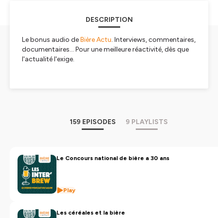
DESCRIPTION
Le bonus audio de
Bière Actu
. Interviews, commentaires,
documentaires... Pour une meilleure réactivité, dès que
l'actualité l'exige.
Hébergé par Ausha. Visitez
ausha.co/politique-de-
confidentialite
pour plus d'informations.
159 EPISODES
9 PLAYLISTS
Le Concours national de bière a 30 ans
Play
Les céréales et la bière