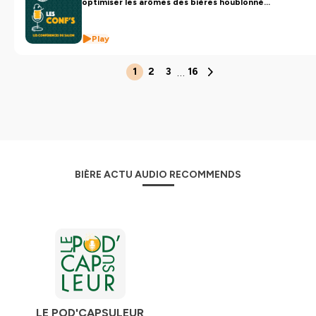
optimiser les arômes des bières houblonnées
?
Play
…
1
2
3
16
BIÈRE ACTU AUDIO RECOMMENDS
LE POD'CAPSULEUR