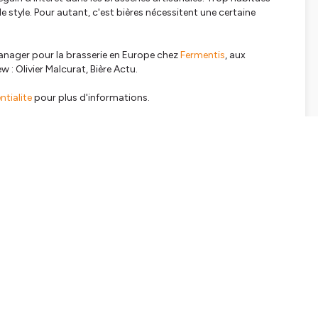
 style. Pour autant, c'est bières nécessitent une certaine
manager pour la brasserie en Europe chez
Fermentis
, aux
iew : Olivier Malcurat, Bière Actu.
tialite
pour plus d'informations.
SHARE
EMBED
Facebook
X (Twitter)
LinkedIn
WhatsApp
Email
Copy link