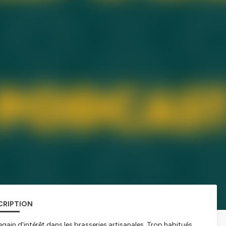
CRIPTION
egain d'intérêt dans les brasseries artisanales. Trop habitués