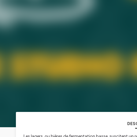
DES
Les lagers, ou bières de fermentation basse, suscitent un r