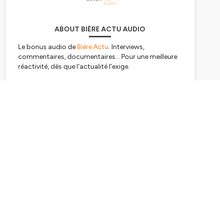
ABOUT BIÈRE ACTU AUDIO
Le bonus audio de
Bière Actu
. Interviews,
commentaires, documentaires... Pour une meilleure
réactivité, dès que l'actualité l'exige.
Hébergé par Ausha. Visitez
ausha.co/politique-de-
confidentialite
pour plus d'informations.
Subscribe