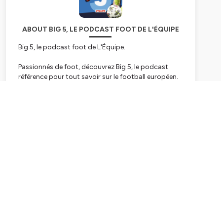
ABOUT BIG 5, LE PODCAST FOOT DE L'ÉQUIPE
Big 5, le podcast foot de L'Équipe.
Passionnés de foot, découvrez Big 5, le podcast
référence pour tout savoir sur le football européen.
Chaque semaine, nos experts analysent l'actualité
des cinq grands championnats : Premier League,
Subscribe
Liga, Serie A, Bundesliga et Ligue 1. Plongez dans les
coulisses du foot, avec des débats, des analyses
tactiques, des focus sur les joueurs et des
discussions autour des transferts qui animent le
monde du ballon rond. Un podcast présenté par
Marie-Amélie Motte.
Hébergé par Ausha. Visitez
ausha.co/politique-de-
confidentialite
pour plus d'informations.