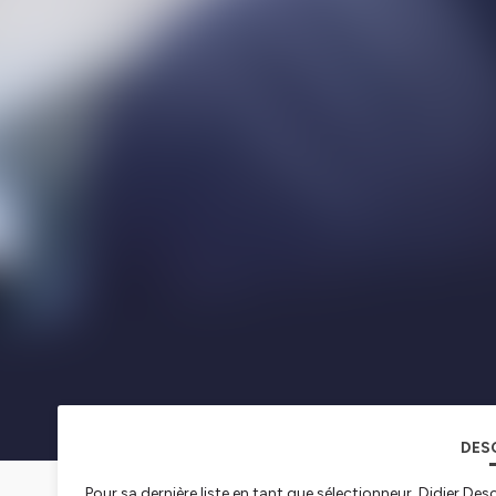
DES
Pour sa dernière liste en tant que sélectionneur, Didier D