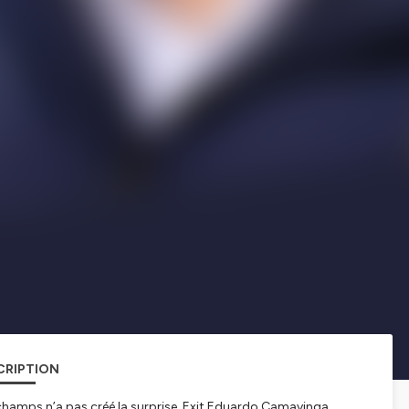
CRIPTION
eschamps n’a pas créé la surprise. Exit Eduardo Camavinga,