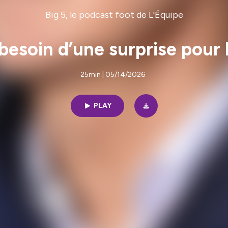
Big 5, le podcast foot de L'Équipe
 besoin d’une surprise pou
25min | 05/14/2026
PLAY