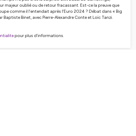
ur majeur oublié ou de retour fracassant. Est-ce la preuve que
roupe comme il l’entendait après l’Euro 2024 ? Débat dans « Big
r Baptiste Binet, avec Pierre-Alexandre Conte et Loïc Tanzi.
tialite
pour plus d'informations.
SHARE
EMBED
Facebook
X (Twitter)
LinkedIn
WhatsApp
Email
Copy link