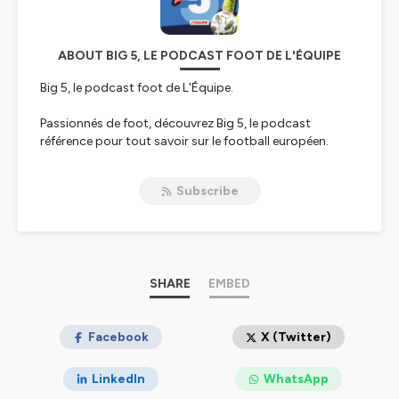
ABOUT BIG 5, LE PODCAST FOOT DE L'ÉQUIPE
Big 5, le podcast foot de L'Équipe.
Passionnés de foot, découvrez Big 5, le podcast
référence pour tout savoir sur le football européen.
Chaque semaine, nos experts analysent l'actualité des
cinq grands championnats : Premier League, Liga, Serie
Subscribe
A, Bundesliga et Ligue 1. Plongez dans les coulisses du
foot, avec des débats, des analyses tactiques, des
focus sur les joueurs et des discussions autour des
transferts qui animent le monde du ballon rond. Un
podcast présenté par Marie-Amélie Motte.
SHARE
EMBED
Hébergé par Ausha. Visitez
ausha.co/politique-de-
confidentialite
Facebook
pour plus d'informations.
X (Twitter)
LinkedIn
WhatsApp