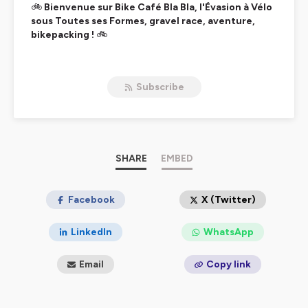
🚲
Bienvenue sur Bike Café Bla Bla, l'Évasion à Vélo
sous Toutes ses Formes, gravel race, aventure,
bikepacking !
🚲
Avec
Bike Café
, embarquez pour une aventure cycliste
hors du commun. "Bike Café Bla Bla" n'est pas juste un
Subscribe
podcast ; c'est votre billet d'entrée dans un monde
alternatif où le vélo est bien plus qu'un moyen de
transport – c'est une véritable philosophie de vie. Dès
les premiers coups de pédale avec nous, vous vous
lancez dans un voyage à la découverte d'une culture
vélo riche et diverse, explorant les territoires cyclables
SHARE
EMBED
les plus envoûtants.
Au cœur de Bike Café :
Facebook
X (Twitter)
Pionnier du Gravel Bike
: Découvrez avec nous les
joies du gravel, cette pratique qui redéfinit l'aventure
LinkedIn
WhatsApp
cycliste, faisant de chaque sortie une exploration.
Culture Vélo au Quotidien
: Plongez dans les récits
Email
Copy link
qui célèbrent le vélo comme un art de vivre, à travers des
histoires inspirantes et des conversations authentiques.
Découverte de Territoires
: Laissez-vous guider à