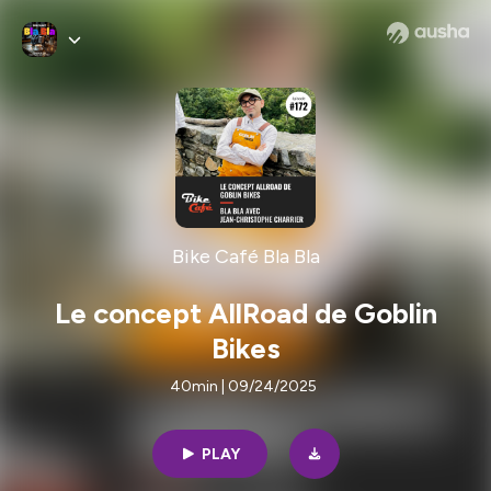
Bike Café Bla Bla
Le concept AllRoad de Goblin
Bikes
40min | 09/24/2025
PLAY