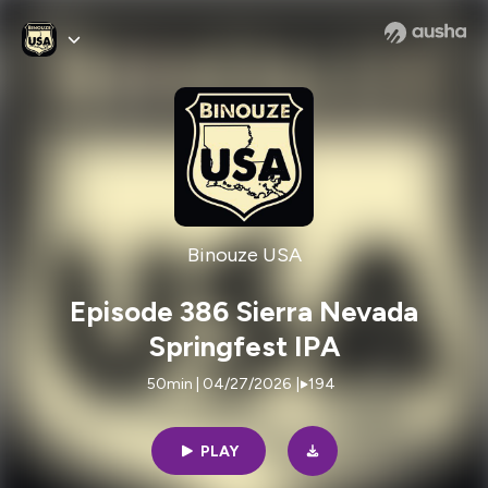
Binouze USA
Episode 386 Sierra Nevada
Springfest IPA
50min | 04/27/2026
|
194
PLAY