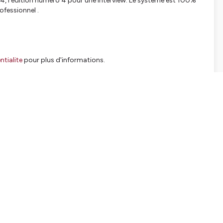
24, l'édition numero 4 pour une interview. Le système est 100%
ofessionnel .
tialite
pour plus d'informations.
SHARE
EMBED
Facebook
X (Twitter)
LinkedIn
WhatsApp
Email
Copy link