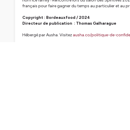
nom Ice family ! Rencontre lors du salon des Spiritives 20
français pour faire gagner du temps au particulier et au pr
Copyright : Bordeauxfood / 2024
Directeur de publication : Thomas Galharague
Hébergé par Ausha. Visitez
ausha.co/politique-de-confiden