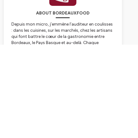
ABOUT BORDEAUXFOOD
Depuis mon micro, j’emmène l’auditeur en coulisses
: dans les cuisines, sur les marchés, chez les artisans
qui font battre le cœur de la gastronomie entre
Bordeaux, le Pays Basque et au-delà. Chaque
épisode est une rencontre, une conversation à
hauteur d’homme, où l’on parle de produits, de
Subscribe
saisons, de transmission… mais surtout d’histoires
de vie.
À travers ces voix, je tisse un carnet de route sonore
: chefs, producteurs, vignerons, boulangers,
torréfacteurs, acteurs du tourisme et de la table
viennent y partager leur parcours, leurs doutes, leurs
envies, leurs engagements. Le podcast est pensé
comme un compagnon de voyage : on l’écoute en
train, en voiture, en cuisine, en préparant le prochain
séjour gourmand.
Mon ambition est simple : donner envie d’aller plus
loin que l’assiette, de comprendre ce qui se cache
derrière chaque bouchée, et de partir à la rencontre