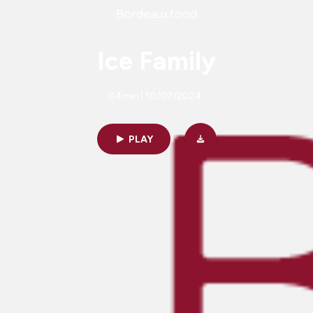
Bordeauxfood
Ice Family
04min | 10/07/2024
PLAY