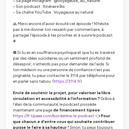
• Sa page Instagram : @voyageuse_au_naturel
• Son podcast : Itinéraire Bis
• Sa chaîne YouTube : Voyageuse au naturel
🙏 Merci encore d’avoir écouté cet épisode ! N’hésite
pas à me donner ton ressenti par commentaire, à
partager l’épisode à tes proches et à suivre le podcast.
➕
☎️ Si tu es en souffrance psychique et que tu es traversé
par des idées suicidaires ou un sentiment profond de
désespoir, n’attends pas pour demander de l’aide. Si
ton médecin ou une personne de confiance n’est pas
joignable, tu peux contacter le 3114 par téléphone pour
en parler sans tabou. (
https://3114.fr
)
Envie de soutenir le projet, pour valoriser la libre
circulation et accessibilité à l’information ?
Grâce à
l’élan de la communauté, le podcast possède
maintenant une page
de financement tipeee
:
https://fr.tipeee.com/borderline-le-podcast
👈
Pour
que chacun.e d’entre vous qui souhaite contribuer
puisse le faire à sa hauteur !
Sinon, tu peux toujours