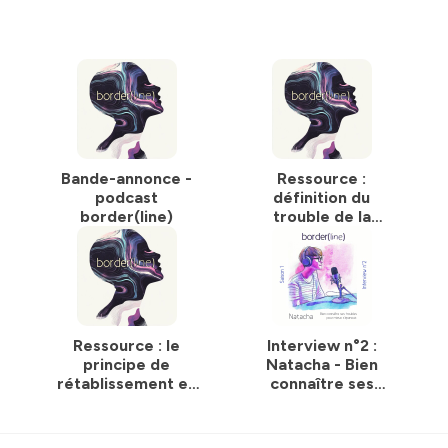
Bande-annonce -
Ressource :
podcast
définition du
border(line)
trouble de la
personnalité
borderline et des
critères
diagnostiques dans
le DSM-5
Ressource : le
Interview n°2 :
principe de
Natacha - Bien
rétablissement en
connaître ses
santé mentale
troubles pour mieux
s’épanouir.