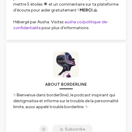
mettre 5 étoiles 🌟 et un commentaire sur ta plateforme
d’écoute pour aider gratuitement !
MERCI
🙏
Hébergé par Ausha. Visitez
ausha.co/politique-de-
confidentialite
pour plus d'informations.
ABOUT BORDERLINE
✨Bienvenue dans border(line), le podcast inspirant qui
déstigmatise et informe sur le trouble de la personnalité
limite, aussi appelé trouble borderline. ✨
🎙️🎧 Chaque mois, je te partage des interviews avec des
invités concernés par le trouble borderline (directement
Subscribe
concerné.e.s, aidant.e.s ou professionnel.lle.s de santé),