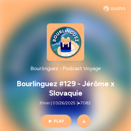
Bourlinguez - Podcast Voyage
Bourlinguez #129 - Jérôme x
Slovaquie
31min | 03/26/2025
|
7082
PLAY