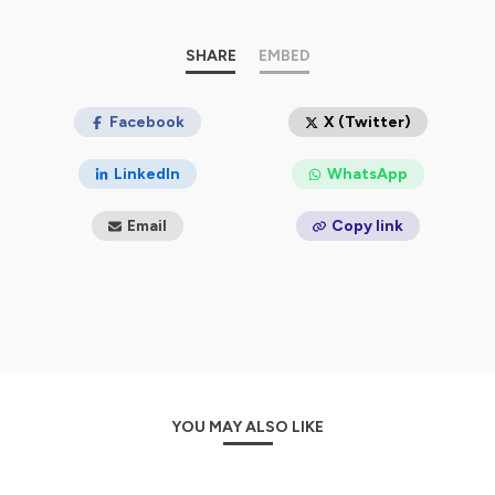
Musique d'intro et d'outro : "
J'ai Bourlingué
", écrite et
interprétée par Serge Raphaël
SHARE
EMBED
Identité Graphique :
Chloé Hueber
(@chloehueber)
Bourlinguez est un podcast voyage produit par Marc-
Antoine Malaspina
Facebook
X (Twitter)
Hébergé par Ausha. Visitez
ausha.co/politique-de-
LinkedIn
WhatsApp
confidentialite
pour plus d'informations.
Email
Copy link
YOU MAY ALSO LIKE