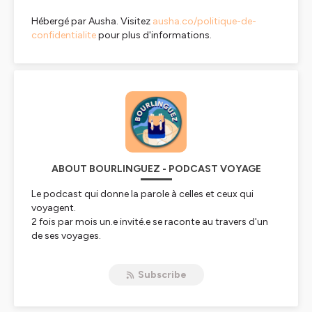
Hébergé par Ausha. Visitez
ausha.co/politique-de-
confidentialite
pour plus d'informations.
ABOUT BOURLINGUEZ - PODCAST VOYAGE
Le podcast qui donne la parole à celles et ceux qui
voyagent.
2 fois par mois un.e invité.e se raconte au travers d'un
de ses voyages.
Vous aimez Bourlinguez ? Vous pouvez vous abonner,
Subscribe
nous écrire un gentil commentaire ou nous donner des
étoiles (5 si vous êtes hyper cool)
sur iTunes
.
Retrouvez-nous aussi sur
notre compte Instagram
!