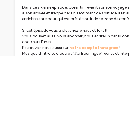
Dans ce sixième épisode, Corentin revient sur son voyage à
à son arrivée et frappé par un sentiment de solitude, il 
enrichissante pour qui est prêt à sortir de sa zone de conf
Si cet épisode vous a plu, criez le haut et fort !!
Vous pouvez aussi vous abonner, nous écrire un gentil com
cool) sur iTunes.
Retrouvez-nous aussi sur
notre compte Instagram
!
Musique d'intro et d'outro : "J'ai Bourlingué", écrite et
v=drQAsf0w0lg
Identité Graphique :
Chloé Hueber
(@chloehueber)
Hébergé par Ausha. Visitez
ausha.co/politique-de-confiden