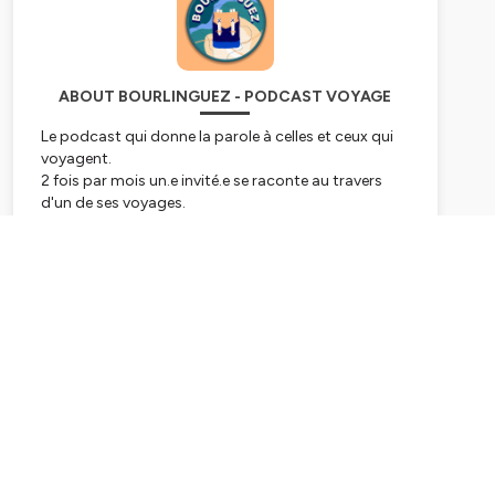
ABOUT BOURLINGUEZ - PODCAST VOYAGE
Le podcast qui donne la parole à celles et ceux qui
voyagent.
2 fois par mois un.e invité.e se raconte au travers
d'un de ses voyages.
Vous aimez Bourlinguez ? Vous pouvez vous
Subscribe
abonner, nous écrire un gentil commentaire ou nous
donner des étoiles (5 si vous êtes hyper cool)
sur
iTunes
.
Retrouvez-nous aussi sur
notre compte Instagram
!
Musique d'intro et d'outro : "
J'ai Bourlingué
", écrite
et interprétée par Serge Raphaël
Identité Graphique :
Chloé Hueber
(@chloehueber)
Bourlinguez est un podcast voyage produit par
Marc-Antoine Malaspina