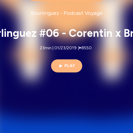
Bourlinguez - Podcast Voyage
linguez #06 - Corentin x B
23min | 01/23/2019
|
8550
PLAY