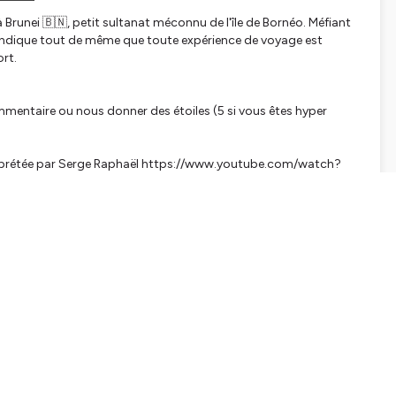
 Brunei 🇧🇳, petit sultanat méconnu de l'île de Bornéo. Méfiant
revendique tout de même que toute expérience de voyage est
ort.
mentaire ou nous donner des étoiles (5 si vous êtes hyper
 interprétée par Serge Raphaël https://www.youtube.com/watch?
tialite
pour plus d'informations.
SHARE
EMBED
Facebook
X (Twitter)
LinkedIn