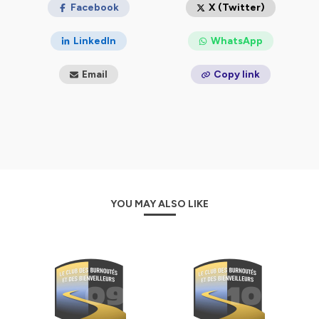
sans jugement.
Facebook
X (Twitter)
Hébergé par Ausha. Visitez
ausha.co/politique-de-
LinkedIn
WhatsApp
confidentialite
pour plus d'informations.
Email
Copy link
YOU MAY ALSO LIKE