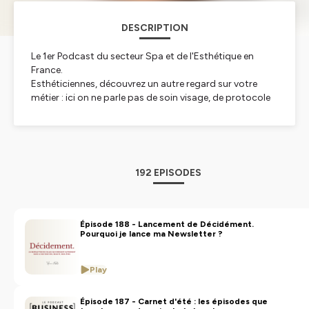
DESCRIPTION
Le 1er Podcast du secteur Spa et de l'Esthétique en
France.
Esthéticiennes, découvrez un autre regard sur votre
métier : ici on ne parle pas de soin visage, de protocole
de soins, ou de cosmétique.
On parle Business, Stratégie, Positionnement,
Gestion d'Institut, Entreprenariat et réalité du
terrain
192 EPISODES
Chaque jeudi
, trouvez des pistes de développement
pour vous et pour votre Spa, Institut ou Centre Beauté
Bien-Être.
Épisode 188 - Lancement de Décidément.
Pourquoi je lance ma Newsletter ?
Créé par Tiphaine Modeste, directrice d’Expertise Spa
Bien-Etre - Centre de Formation, auteur du livre
"Artisans de la beauté : Devenez de véritables chefs
Play
d'entreprise" éditions Dunod
Épisode 187 - Carnet d'été : les épisodes que
Hébergé par Ausha. Visitez
ausha.co/politique-de-