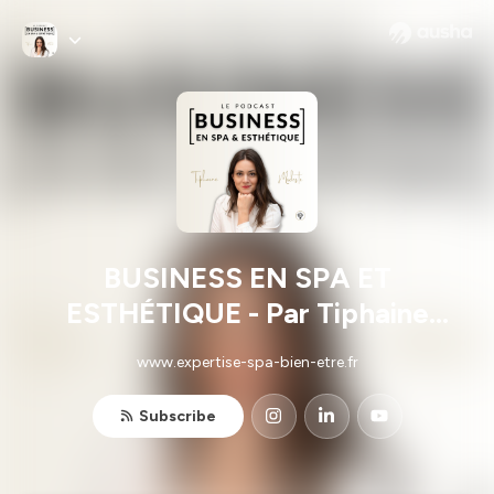
BUSINESS EN SPA ET
ESTHÉTIQUE - Par Tiphaine
Modeste
www.expertise-spa-bien-etre.fr
Subscribe