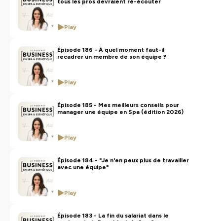
tous les pros devraient ré-écouter
confidentialite
pour plus d'informations.
Play
Épisode 186 - À quel moment faut-il
recadrer un membre de son équipe ?
Play
Épisode 185 - Mes meilleurs conseils pour
manager une équipe en Spa (édition 2026)
Play
Épisode 184 - "Je n'en peux plus de travailler
avec une équipe"
Play
Épisode 183 - La fin du salariat dans le