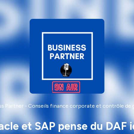
ss Partner - Conseils finance corporate et contrôle de 
cle et SAP pense du DAF idéa