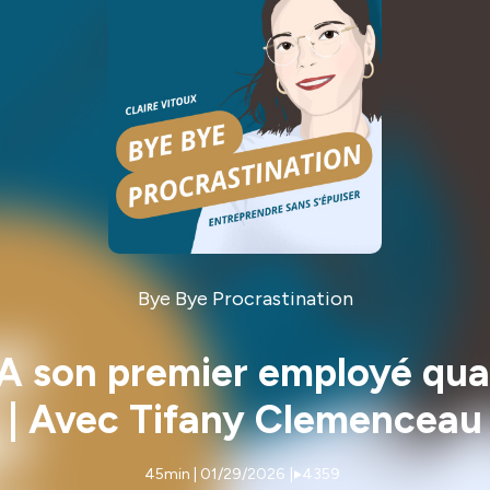
Bye Bye Procrastination
IA son premier employé qua
| Avec Tifany Clemenceau
45min | 01/29/2026
|
4359