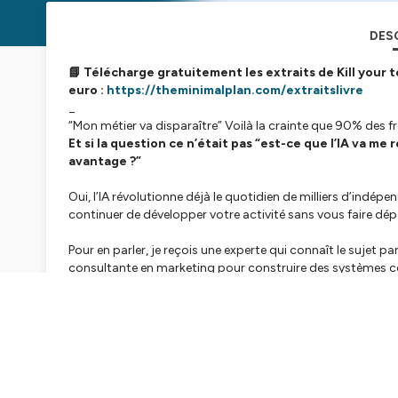
DES
📘 Télécharge gratuitement les extraits de Kill your t
euro :
https://theminimalplan.com/extraitslivre
_
“Mon métier va disparaître” Voilà la crainte que 90% des fre
Et si la question ce n’était pas “est-ce que l’IA va me
avantage ?”
Oui, l’IA révolutionne déjà le quotidien de milliers d’indépen
continuer de développer votre activité sans vous faire dép
Pour en parler, je reçois une experte qui connaît le sujet 
consultante en marketing pour construire des systèmes com
Elle aide les entrepreneurs à transformer l'IA en alliée opé
sur ce qui compte vraiment.
Avec Tifany, on a parlé de :
👉🏻 la place que l’IA va prendre chez les freelances et leurs c
👉🏻 les différents niveaux d’intégration de l’IA
👉🏻 la dépendance à l’outil et des cerveaux qui ramolissent