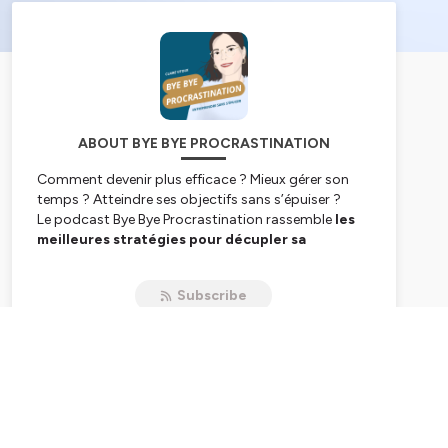
ABOUT BYE BYE PROCRASTINATION
Comment devenir plus efficace ? Mieux gérer son
temps ? Atteindre ses objectifs sans s’épuiser ?
Le podcast Bye Bye Procrastination rassemble
les
meilleures stratégies pour décupler sa
productivité, s’organiser simplement et dire
ciao à la charge mentale
. Dans chaque épisode,
Subscribe
une méthode, une idée ou un outil expliqué et des
conseils pas à pas pour passer à l’action.
Pour les entrepreneurs et les freelances qui veulent
vivre de leur business mais
pas vivre pour leur
business
, ce podcast aborde les sujets liés à la
productivité, l’organisation, la motivation, la
gestion du temps et l’entrepreneuriat.
Méthodes, outils, conseils et astuces de