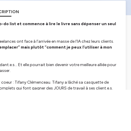
CRIPTION
o-do list et commence à lire le livre sans dépenser un seul
elances ont face à l’arrivée en masse de l’IA chez leurs clients.
 remplacer” mais plutôt “comment je peux l’utiliser à mon
dant.e.s… Et elle pourrait bien devenir votre meilleure alliée pour
asser.
par coeur : Tifany Clémenceau. Tifany a lâché sa casquette de
plets qui font gagner des JOURS de travail à ses client.e.s.
rationnelle pour enfin sortir du mode 'pompier' et se concentrer
lients