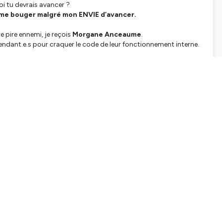
oi tu devrais avancer ?
r à me bouger malgré mon ENVIE d’avancer.
 pire ennemi, je reçois
Morgane Anceaume
.
dant.e.s pour craquer le code de leur fonctionnement interne.
ns l’inaction malgré notre motivation
l’immobilisme.
usiness :
r tes journées et ne plus te sentir débordé.e ⚡️
oductivité personnalisé en 6 minutes top chrono
Clique ici pour