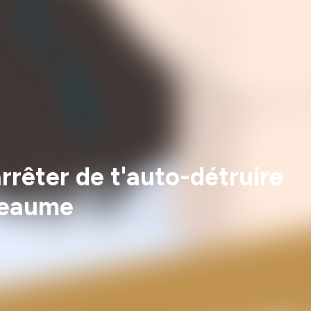
rêter de t'auto-détruire
ceaume