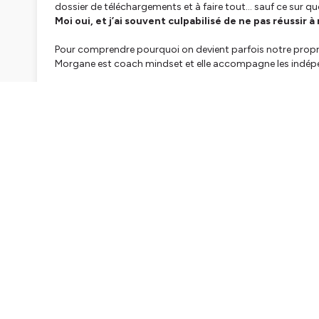
dossier de téléchargements et à faire tout... sauf ce sur qu
Moi oui, et j’ai souvent culpabilisé de ne pas réussi
Pour comprendre pourquoi on devient parfois notre propre
Morgane est coach mindset et elle accompagne les indépen
Avec Morgane on a parlé :
👉🏻 du lien entre procrastination et autosabotage
👉🏻 des différents niveaux de procrastination
👉🏻 des mécanismes qui font qu’on peut rester bloqués da
👉🏻 du processus de réinvention nécessaire pour sortir de 
Bonne écoute !
Pour retrouver Morgane sur Instagram,
clique ici
_
Je t’aide à créer plus de sérénité et de temps dans ton b
5 mois pour organiser et structurer ton business, raccourci
Clique ici pour en savoir plus sur le coaching
📌 Quizz gratuit spécial entrepreneur.e.s : Ton plan pr
faire le quizz et recevoir ton plan personnalisé