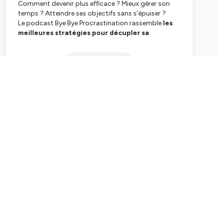
Comment devenir plus efficace ? Mieux gérer son
temps ? Atteindre ses objectifs sans s’épuiser ?
Le podcast Bye Bye Procrastination rassemble
les
meilleures stratégies pour décupler sa
productivité, s’organiser simplement et dire
ciao à la charge mentale
. Dans chaque épisode,
Subscribe
une méthode, une idée ou un outil expliqué et des
conseils pas à pas pour passer à l’action.
Pour les entrepreneurs et les freelances qui veulent
vivre de leur business mais
pas vivre pour leur
business
, ce podcast aborde les sujets liés à la
productivité, l’organisation, la motivation, la
gestion du temps et l’entrepreneuriat.
Méthodes, outils, conseils et astuces de
productivité par Claire Vitoux, coach en
organisation et efficacité pour les entrepreneurs
chez The Minimal Plan
📌
Commence à lire mon livre "Kill your to-do
list" sans dépenser un euro avec les extraits
gratuits :
https://theminimalplan.com/extraitslivre
✨ Quizz gratuit : Ton plan de productivité