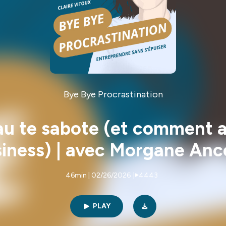
Bye Bye Procrastination
au te sabote (et comment ar
siness) | avec Morgane An
46min | 02/26/2026
|
4443
PLAY