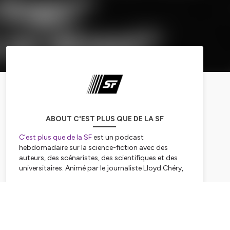
ABOUT C'EST PLUS QUE DE LA SF
C’est plus que de la SF
est un podcast
hebdomadaire sur la science-fiction avec des
auteurs, des scénaristes, des scientifiques et des
universitaires. Animé par le journaliste Lloyd Chéry,
ce podcast d'interview devrait réjouir les amoureux
de Blade Runner, Dune et Star Wars. Une production
Subscribe
Lloyd Chéry
Podcasts | Mooks | Actus | Rencontres & plus :
https://www.cestplusquedelasf.com/