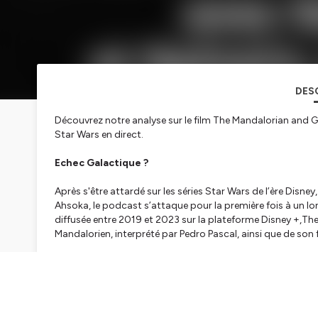
DES
Découvrez notre analyse sur le film The Mandalorian and 
Star Wars en direct.
Echec Galactique ?
Après s'être attardé sur les séries
Star Wars
de l’ère Disn
Ahsoka,
le podcast s’attaque pour la première fois à un lon
diffusée entre 2019 et 2023 sur la plateforme Disney +,Th
Mandalorien, interprété par Pedro Pascal, ainsi que de son
En compagnie de Sylvain de
Star Wars en direct
et Sofian
cette nouvelle production Disney. Un épisode plus virulent 
grandes oreilles vis-à-vis de la licence. Depuis le rachat de
souffre de cette dynamique des suites, de spin-offs et de r