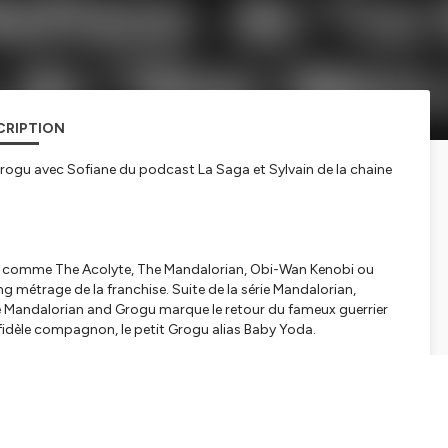
CRIPTION
Grogu avec Sofiane du podcast La Saga et Sylvain de la chaine
ey, comme
The Acolyte, The Mandalorian, Obi-Wan Kenobi ou
g métrage de la franchise. Suite de la série Mandalorian,
e
Mandalorian and Grogu
marque le retour du fameux guerrier
 fidèle compagnon, le petit Grogu alias Baby Yoda.
e du podcast
La Saga,
C’est Plus que de la SF se penche sur
que d'habitude qui questionne aussi la stratégie de la boîte aux
 Lucasfilm en 2012, par la firme aux grandes oreilles,
Star Wars
écits interconnectés, hérités de la politique du directeur Bob