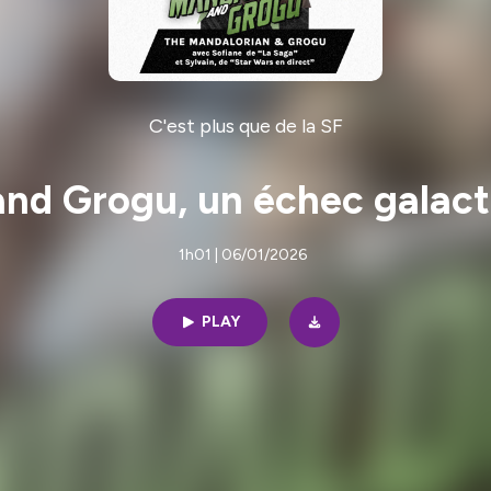
C'est plus que de la SF
and Grogu, un échec galact
1h01 | 06/01/2026
PLAY