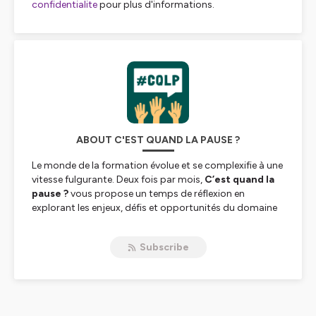
confidentialite
pour plus d'informations.
ABOUT C'EST QUAND LA PAUSE ?
Le monde de la formation évolue et se complexifie à une
vitesse fulgurante. Deux fois par mois,
C’est quand la
pause ?
vous propose un temps de réflexion en
explorant les enjeux, défis et opportunités du domaine
pour vous permettre d’appréhender sereinement le
futur de l’apprentissage.
Subscribe
Chaque épisode suit une recette similaire, mobilise des
ingrédients identiques, mais vous propose une
expérience unique.
Nos actualités ·
Jérôme, Lionel & Nicolas vous