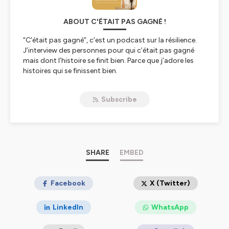
ABOUT C'ÉTAIT PAS GAGNÉ !
“C'était pas gagné”, c’est un podcast sur la résilience.
J’interview des personnes pour qui c’était pas gagné
mais dont l’histoire se finit bien. Parce que j’adore les
histoires qui se finissent bien.
Alors, je pose ici la question : comment mes invités ont
fait pour traverser leur tempête? Quelles ressources
Subscribe
ont-ils activé? Comment ont-ils pensé? Qu’ont ils fait ?
Je veux à travers leurs histoires, modéliser la résilience.
A la fin de l’interview, je vous donnerai les trois idées clés
à retenir.
Je vous souhaite une bonne écoute, et si le podcast
vous plaît, n’hésitez pas à donner 5 étoiles, ça m’aide
SHARE
EMBED
beaucoup.
Hébergé par Ausha. Visitez
Facebook
ausha.co/politique-de-
X (Twitter)
confidentialite
pour plus d'informations.
LinkedIn
WhatsApp