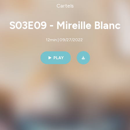
Cartels
S03E09 - Mireille Blanc
12min | 09/27/2022
PLAY