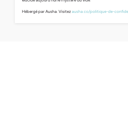
élucide aujourd'hui le mystère du vide.
Hébergé par Ausha. Visitez
ausha.co/politique-de-confiden