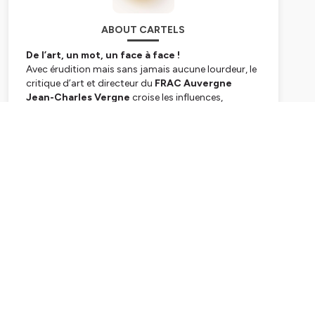
ABOUT CARTELS
De l’art, un mot, un face à face !
Avec érudition mais sans jamais aucune lourdeur, le
critique d’art et directeur du
FRAC Auvergne
Jean-Charles Vergne
croise les influences,
convoque les artistes - classiques, pop, ou
contemporains - et finit par transformer chacune
Subscribe
des oeuvres d’art qu’il nous fait croiser en miroir.
Cette série de podcast est un véritable plongeon
dans la collection du
FRAC Auvergne
.
Cartels
est produit et édité par l’association
l’Onde Porteuse.
Cartels est disponible sur toutes les
plateformes d’écoute et sur
lechantier.radio
Production :
Le Chantier
/
L’Onde Porteuse
Auteur :
Jean-Charles Vergne
Réalisation, mixage et design sonore :
Benoît
Bouscarel