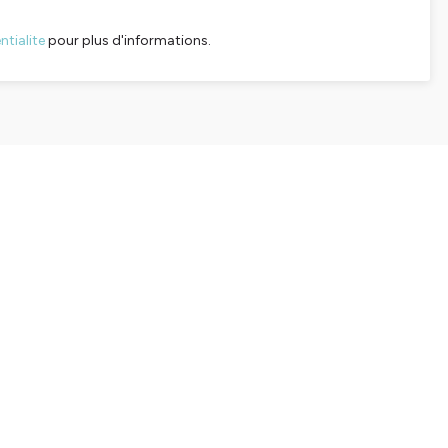
tialite
pour plus d'informations.
SHARE
EMBED
Facebook
X (Twitter)
LinkedIn
WhatsApp
Email
Copy link