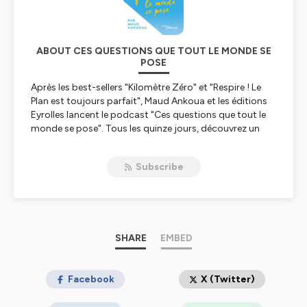
ABOUT CES QUESTIONS QUE TOUT LE MONDE SE
POSE
Après les best-sellers "Kilomètre Zéro" et "Respire ! Le
Plan est toujours parfait", Maud Ankoua et les éditions
Eyrolles lancent le podcast "Ces questions que tout le
monde se pose". Tous les quinze jours, découvrez un
nouvel épisode qui questionne nos émotions et leurs
messages, mais surtout le bonheur véritable – et
Subscribe
comment l’atteindre.
Hébergé par Ausha. Visitez
ausha.co/politique-de-
confidentialite
pour plus d'informations.
SHARE
EMBED
Facebook
X (Twitter)