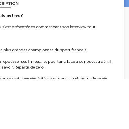
CRIPTION
kilomètres ?
u
s'est présentée en commençant son interview tout
des plus grandes championnes du sport français.
epousser ses limites… et pourtant, face à ce nouveau défi, il
avoir. Repartir de zéro.
ou revient avec sincérité sur ce nouveau chapitre de sa vie
que le marathon lui apprend sur elle-même, et comment son frère
avancer.
lle : être athlète ne donne pas des capacités surhumaines.
 doutes, ses propres combats.
s ceux qui prennent le départ d’un marathon.