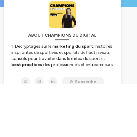
ABOUT CHAMPIONS DU DIGITAL
✨Décryptages sur le
marketing du sport,
histoires
inspirantes de sportives et sportifs de haut niveau,
conseils pour travailler dans le milieu du sport et
best practices
des professionnels et entrepreneurs
du sport
Subscribe
Au programe : community management et
activations sport,
fan experience
, web 3 et sport,
sport féminin
,
sport business
,
digital et sport
,
trouver un
emploi dans le sport, influence
...💡
A destination des :
👉Etudiants, Professionnels de l'industrie du sport,
sportives et sportifs de haut niveau, fans de sport,
entrepreneurs