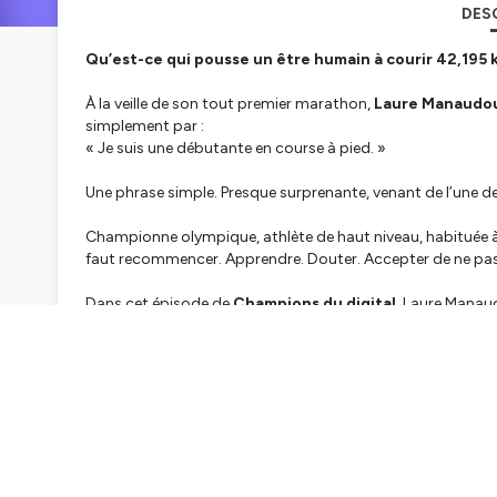
DES
Qu’est-ce qui pousse un être humain à courir 42,195 
À la veille de son tout premier marathon,
Laure Manaudo
simplement par :
« Je suis une débutante en course à pied. »
Une phrase simple. Presque surprenante, venant de l’une 
Championne olympique, athlète de haut niveau, habituée à r
faut recommencer. Apprendre. Douter. Accepter de ne pas s
Dans cet épisode de
Champions du digital
, Laure Manaud
sportive : pourquoi elle a décidé de se lancer ce défi, ce 
Nicolas Manaudou
, à ses côtés pour la coacher, l’aide à 
À travers son témoignage, on comprend une chose essentie
Chaque discipline impose son propre chemin, ses propres
Et peut-être que c’est ça, le vrai point commun entre tou