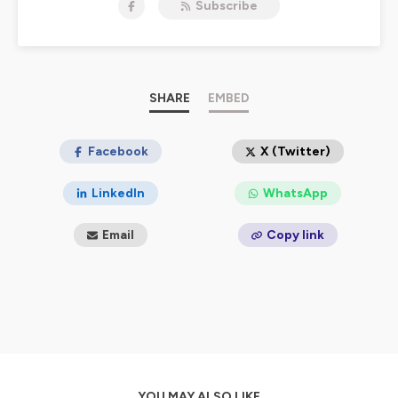
Subscribe
philanthrope.
Dans ma vie d’avant, j’étais un financier de haut vol.
Aujourd’hui j’aime partager du rire, de l’émotion et
toujours de l’engagement.
Pour réaliser cette série de podcast, je suis allé à la
rencontre de femmes et d’hommes connus, ou pas,
SHARE
EMBED
tous très inspirants, qui nous racontent comment un
jour, leur vie aussi a changé.
80% des français rêvent d’une nouvelle existence,
Facebook
X (Twitter)
combien osent vraiment ?
Et si un acte manqué, une rencontre magique, un
LinkedIn
WhatsApp
accident dramatique leur faisait, vous faisait franchir le
pas ?
Email
Copy link
LE SAVIEZ VOUS ?
Après une carrière dans le Capital Investissement et de
belles années de « réussite », la roue tourne pour Jean-
Michel Rallet en 2016 : il est exclu de la société qu’il a co-
fondée. L’homme de chiffres a toujours aimé les mots,
en jouer et aussi l’humour. Il écrit alors, comme un
exutoire, son premier one-man-show en 2019 . Il est
aujourd’hui humoriste, entrepreneur et investisseur
YOU MAY ALSO LIKE