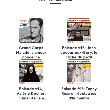
dans des projets qui ont du sens. Jean-Michel se
mobilise aussi pour l’intégration par le sport ou l’art, le
handicap au travers de son fonds de dotation «
Trampoline
».
Dans son spectacle « Changement de vie (in)
volontaire,il aborde de manière drôle des thèmes qui lui
tiennent à cœur : les excès de la finance, le pouvoir,
l’injustice sociale, la malbouffe, le déterminisme social,
la richesse, l’argent … pour rire de tout sans tabou
Grand Corps
Episode #16: Jean
Hébergé par Ausha. Visitez
ausha.co/politique-de-
Malade, slameur
Lecourieux-Bory, le
confidentialite
pour plus d'informations.
concerné
cliché du petit
patron
Episode #14,
Episode #13: Fanny
Valérie Docher,
Ricard, révélatrice
humanitaire à
d'humanité
Kaboul