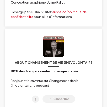
Conception graphique: Juline Rallet
Hébergé par Ausha. Visitez
ausha.co/politique-de-
confidentialite
pour plus d'informations.
ABOUT CHANGEMENT DE VIE (IN)VOLONTAIRE
80% des français veulent changer de vie
Bonjour et bienvenue sur Changement de vie
(In)volontaire, le podcast
Je m’appelle Jean-Michel Rallet. A 50 ans, je suis un
jeune humoriste, toujours entrepreneur et un peu
Subscribe
philanthrope.
Dans ma vie d’avant, j’étais un financier de haut vol.