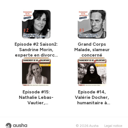
handicap au travers de son fonds de dotation «
Trampoline
».
Dans son spectacle « Changement de vie (in)
volontaire,il aborde de manière drôle des thèmes qui lui
tiennent à cœur : les excès de la finance, le pouvoir,
l’injustice sociale, la malbouffe, le déterminisme social,
la richesse, l’argent … pour rire de tout sans tabou
Episode #2 Saison2:
Grand Corps
Hébergé par Ausha. Visitez
ausha.co/politique-de-
Sandrine Morin,
Malade, slameur
confidentialite
pour plus d'informations.
experte en divorce
concerné
positif
Episode #15:
Episode #14,
Nathalie Lebas-
Valérie Docher,
Vautier,
humanitaire à
entrepreneure de
Kaboul
valeurs
© 2026 Ausha
Legal notice