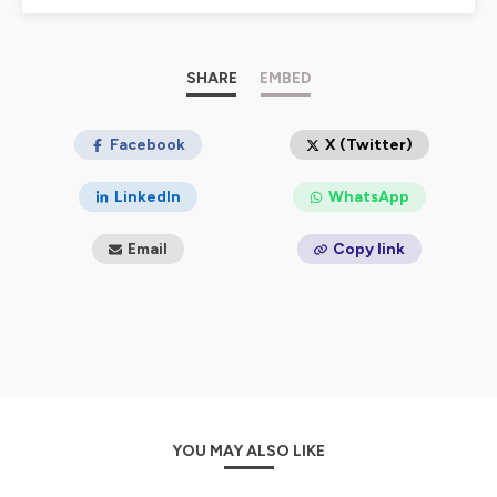
Aujourd’hui j’aime partager du rire, de l’émotion et
toujours de l’engagement.
Pour réaliser cette série de podcast, je suis allé à la
rencontre de femmes et d’hommes connus, ou pas,
SHARE
EMBED
tous très inspirants, qui nous racontent comment un
jour, leur vie aussi a changé.
80% des français rêvent d’une nouvelle existence,
Facebook
X (Twitter)
combien osent vraiment ?
Et si un acte manqué, une rencontre magique, un
LinkedIn
WhatsApp
accident dramatique leur faisait, vous faisait franchir le
pas ?
Email
Copy link
LE SAVIEZ VOUS ?
Après une carrière dans le Capital Investissement et de
belles années de « réussite », la roue tourne pour Jean-
Michel Rallet en 2016 : il est exclu de la société qu’il a co-
fondée. L’homme de chiffres a toujours aimé les mots,
en jouer et aussi l’humour. Il écrit alors, comme un
exutoire, son premier one-man-show en 2019 . Il est
aujourd’hui humoriste, entrepreneur et investisseur
YOU MAY ALSO LIKE
dans des projets qui ont du sens. Jean-Michel se
mobilise aussi pour l’intégration par le sport ou l’art, le