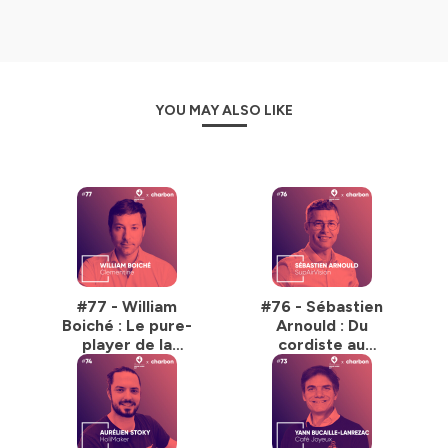
YOU MAY ALSO LIKE
#77 - William
#76 - Sébastien
Boiché : Le pure-
Arnould : Du
player de la
cordiste au
comptabilité
droniste : une
révolution dans
l’entretien des
éoliennes !