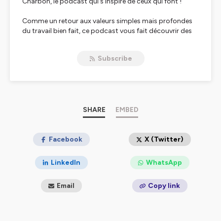
Charbon, le podcast qui s'inspire de ceux qui font !
Comme un retour aux valeurs simples mais profondes
du travail bien fait, ce podcast vous fait découvrir des
personnalités atypiques et inspirantes : Entrepreneurs,
athlètes, artistes, dirigeants... celles et ceux qui vont au
Subscribe
charbon.
Un podcast proposé par le média J'ai un pote dans la
com
Hébergé par Ausha. Visitez
SHARE
ausha.co/politique-de-
EMBED
confidentialite
pour plus d'informations.
Facebook
X (Twitter)
LinkedIn
WhatsApp
Email
Copy link