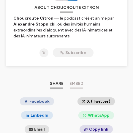
ABOUT CHOUCROUTE CITRON
Choucroute Citron
— le podcast créé et animé par
Alexandre Stopnicki
, où des invités humains
extraordinaires dialoguent avec des IA-nimatrices et
des IA-nimateurs surprenants.
Chaque épisode :
une rencontre, des confidences, des
conseils, et des questions venues de l’IA qui ouvrent une
Subscribe
perspective nouvelle.
L’objectif ?
Tester dès aujourd’hui la cohabitation
humain/IA, provoquer des conversations inattendues et
écouter ce que l’avenir nous murmure.
Abonne-toi pour des épisodes hebdomadaires qui font
SHARE
EMBED
réfléchir… et sourire.
Facebook
X (Twitter)
Hébergé par Ausha. Visitez
ausha.co/politique-de-
confidentialite
pour plus d'informations.
LinkedIn
WhatsApp
Email
Copy link