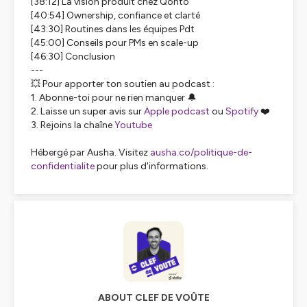
[38:12] La vision produit chez Qonto
[40:54] Ownership, confiance et clarté
[43:30] Routines dans les équipes Pdt
[45:00] Conseils pour PMs en scale-up
[46:30] Conclusion
---
💥 Pour apporter ton soutien au podcast :
1. Abonne-toi pour ne rien manquer 🔔
2. Laisse un super avis sur
Apple podcast
ou
Spotify
❤️
3. Rejoins la chaîne
Youtube
Hébergé par Ausha. Visitez
ausha.co/politique-de-
confidentialite
pour plus d'informations.
ABOUT CLEF DE VOÛTE