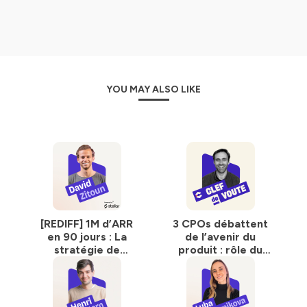
:
RDV sur Stellar
💫
Hébergé par Ausha. Visitez
ausha.co/politique-de-
confidentialite
pour plus d'informations.
YOU MAY ALSO LIKE
[REDIFF] 1M d’ARR
3 CPOs débattent
en 90 jours : La
de l’avenir du
stratégie de
produit : rôle du
lancement de
CPO, impact IA,
Submagic
qualité produits