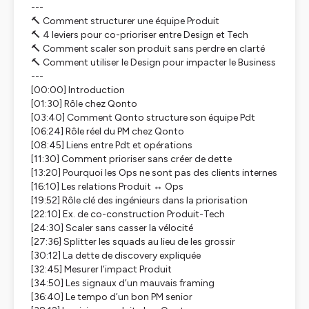
---
🔨 Comment structurer une équipe Produit
🔨 4 leviers pour co-prioriser entre Design et Tech
🔨 Comment scaler son produit sans perdre en clarté
🔨 Comment utiliser le Design pour impacter le Business
---
[00:00] Introduction
[01:30] Rôle chez Qonto
[03:40] Comment Qonto structure son équipe Pdt
[06:24] Rôle réel du PM chez Qonto
[08:45] Liens entre Pdt et opérations
[11:30] Comment prioriser sans créer de dette
[13:20] Pourquoi les Ops ne sont pas des clients internes
[16:10] Les relations Produit ↔ Ops
[19:52] Rôle clé des ingénieurs dans la priorisation
[22:10] Ex. de co-construction Produit-Tech
[24:30] Scaler sans casser la vélocité
[27:36] Splitter les squads au lieu de les grossir
[30:12] La dette de discovery expliquée
[32:45] Mesurer l’impact Produit
[34:50] Les signaux d’un mauvais framing
[36:40] Le tempo d’un bon PM senior