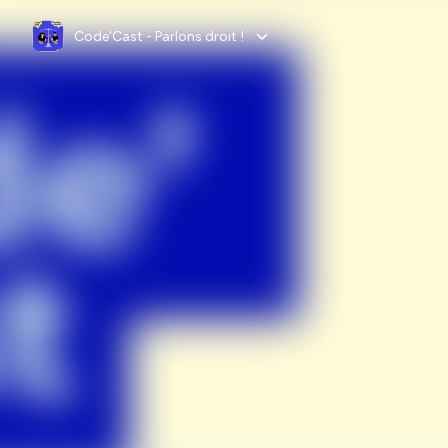
Code'Cast - Parlons droit !