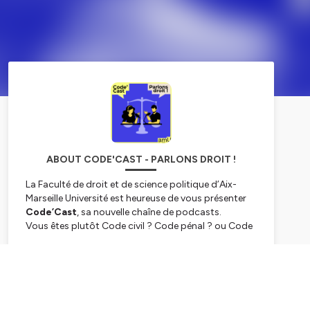
ABOUT CODE'CAST - PARLONS DROIT !
La Faculté de droit et de science politique d’Aix-
Marseille Université est heureuse de vous présenter
Code’Cast
, sa nouvelle chaîne de podcasts.
Vous êtes plutôt Code civil ? Code pénal ? ou Code
général des impôts ? Quelle que soit la réponse,
Code’Cast s’adresse à tous les juristes ! Que vous
Subscribe
soyez juriste en herbe ou juriste accompli, la
nouvelle chaîne podcast vous permet de suivre
l’actualité de la Faculté de droit et de science
politique d’Aix-Marseille. Au programme :