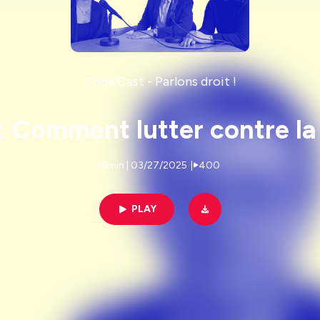
Code'Cast - Parlons droit !
 Comment lutter contre la 
16min | 03/27/2025
|
400
PLAY