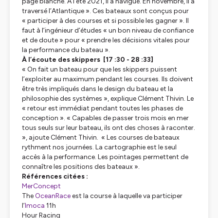
page blanche. À l’été 2021, il a navigué. En novembre, il a
traversé l’Atlantique »
. Ces bateaux sont conçus pour
« participer à des courses et si possible les gagner »
. Il
faut à l’ingénieur d’études
« un bon niveau de confiance
et de doute »
pour
« prendre les décisions vitales pour
la performance du bateau »
.
À l’écoute des skippers [17 :30 - 28 :33]
« On fait un bateau pour que les skippers puissent
l’exploiter au maximum pendant les courses. Ils doivent
être très impliqués dans le design du bateau et la
philosophie des systèmes »,
explique Clément Thivin. Le
« retour est immédiat pendant toutes les phases de
conception »
.
« Capables de passer trois mois en mer
tous seuls sur leur bateau, ils ont des choses à raconter.
»
, ajoute Clément Thivin.
« Les courses de bateaux
rythment nos journées. La cartographie est le seul
accès à la performance. Les pointages permettent de
connaître les positions des bateaux »
.
Références citées :
MerConcept
The
OceanRace
est la course à laquelle va participer
l’
Imoca
11h
Hour Racing