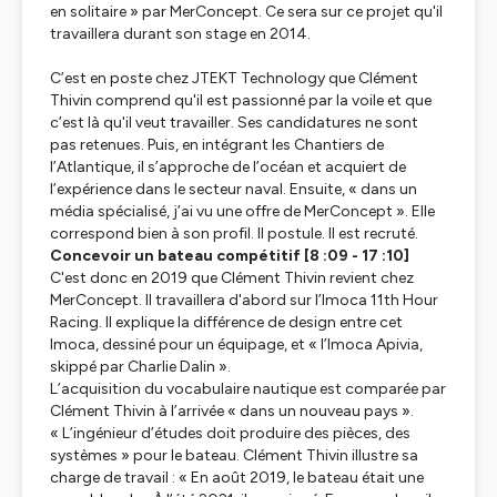
en solitaire »
par MerConcept. Ce sera sur ce projet qu'il
travaillera durant son stage en 2014.
C’est en poste chez JTEKT Technology que Clément
Thivin comprend qu'il est passionné par la voile et que
c’est là qu'il veut travailler. Ses candidatures ne sont
pas retenues. Puis, en intégrant les Chantiers de
l’Atlantique, il s’approche de l’océan et acquiert de
l’expérience dans le secteur naval. Ensuite,
« dans un
média spécialisé, j’ai vu une offre de MerConcept ».
Elle
correspond bien à son profil. Il postule. Il est recruté.
Concevoir un bateau compétitif [8 :09 - 17 :10]
C'est donc en 2019 que Clément Thivin revient chez
MerConcept. Il travaillera d'abord sur l’Imoca 11th Hour
Racing. Il explique la différence de design entre cet
Imoca, dessiné pour un équipage, et
« l’Imoca Apivia,
skippé par Charlie Dalin »
.
L’acquisition du vocabulaire nautique est comparée par
Clément Thivin à l’arrivée
« dans un nouveau pays »
.
« L’ingénieur d’études doit produire des pièces, des
systèmes »
pour le bateau. Clément Thivin illustre sa
charge de travail :
« En août 2019, le bateau était une