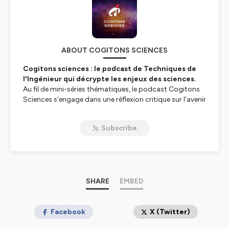
ABOUT COGITONS SCIENCES
Cogitons sciences : le podcast de Techniques de
l'Ingénieur qui décrypte les enjeux des sciences.
Au fil de mini-séries thématiques, le podcast
Cogitons
Sciences
s’engage dans une réflexion critique sur l’avenir
des sciences. Tous les premiers lundis du mois, les
journalistes de Techniques de l'Ingénieur interrogent des
Subscribe
spécialistes qui apportent leur expertise sur les enjeux
futurs des sciences, dans des épisodes d’une
quarantaine de minutes. Les énergies de demain,
l’éthique des sciences, les métiers émergents... C’est
aujourd’hui que tout se joue !
SHARE
EMBED
Hébergé par Ausha. Visitez
ausha.co/politique-de-
confidentialite
pour plus d'informations.
Facebook
X (Twitter)