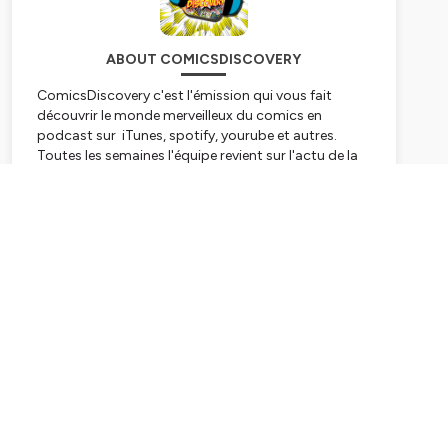
ABOUT COMICSDISCOVERY
ComicsDiscovery c'est l'émission qui vous fait
découvrir le monde merveilleux du comics en
podcast sur iTunes, spotify, yourube et autres.
Toutes les semaines l'équipe revient sur l'actu de la
bande dessinée américaine et sur un titre en
particulier qui les a marqué en bien ou en mal !!!
Subscribe
Hébergé par Ausha. Visitez
ausha.co/politique-de-
confidentialite
pour plus d'informations.