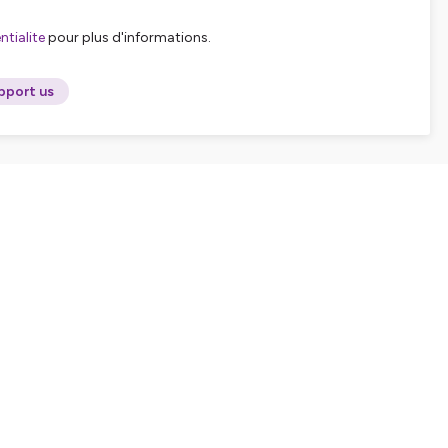
tialite
pour plus d'informations.
pport us
SHARE
EMBED
Facebook
X (Twitter)
LinkedIn
WhatsApp
Email
Copy link