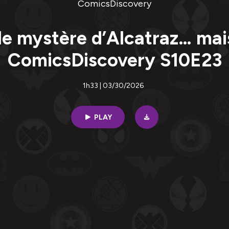
ComicsDiscovery
le mystère d’Alcatraz… mais
ComicsDiscovery S10E23
1h33 | 03/30/2026
PLAY