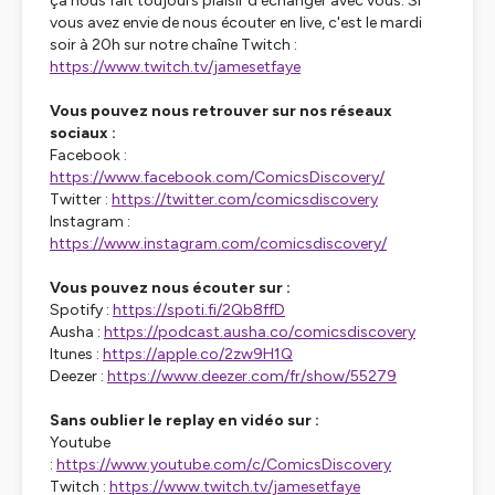
ça nous fait toujours plaisir d'échanger avec vous. Si
vous avez envie de nous écouter en live, c'est le mardi
soir à 20h sur notre chaîne Twitch :
https://www.twitch.tv/jamesetfaye
Vous pouvez nous retrouver sur nos réseaux
sociaux :
Facebook :
https://www.facebook.com/ComicsDiscovery/
Twitter :
https://twitter.com/comicsdiscovery
Instagram :
https://www.instagram.com/comicsdiscovery/
Vous pouvez nous écouter sur :
Spotify :
https://spoti.fi/2Qb8ffD
Ausha :
https://podcast.ausha.co/comicsdiscovery
Itunes :
https://apple.co/2zw9H1Q
Deezer :
https://www.deezer.com/fr/show/55279
Sans oublier le replay en vidéo sur :
Youtube
:
https://www.youtube.com/c/ComicsDiscovery
Twitch :
https://www.twitch.tv/jamesetfaye