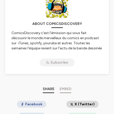
ABOUT COMICSDISCOVERY
ComicsDiscovery c'est l'émission qui vous fait
découvrir le monde merveilleux du comics en podcast
sur iTunes, spotify, yourube et autres. Toutes les
semaines l'équipe revient sur l'actu de la bande dessinée
américaine et sur un titre en particulier qui les a marqué
en bien ou en mal !!!
Subscribe
Hébergé par Ausha. Visitez
ausha.co/politique-de-
confidentialite
pour plus d'informations.
SHARE
EMBED
Facebook
X (Twitter)